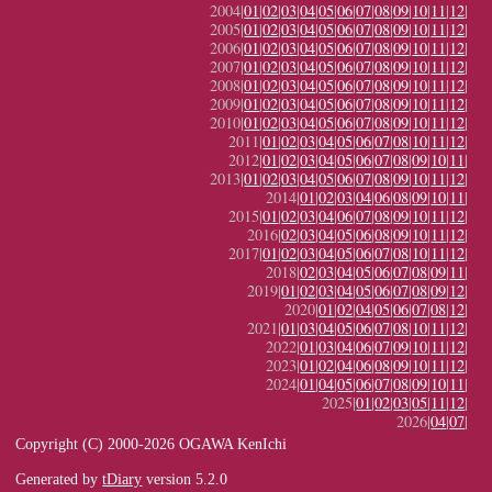
2004|
01
|
02
|
03
|
04
|
05
|
06
|
07
|
08
|
09
|
10
|
11
|
12
|
2005|
01
|
02
|
03
|
04
|
05
|
06
|
07
|
08
|
09
|
10
|
11
|
12
|
2006|
01
|
02
|
03
|
04
|
05
|
06
|
07
|
08
|
09
|
10
|
11
|
12
|
2007|
01
|
02
|
03
|
04
|
05
|
06
|
07
|
08
|
09
|
10
|
11
|
12
|
2008|
01
|
02
|
03
|
04
|
05
|
06
|
07
|
08
|
09
|
10
|
11
|
12
|
2009|
01
|
02
|
03
|
04
|
05
|
06
|
07
|
08
|
09
|
10
|
11
|
12
|
2010|
01
|
02
|
03
|
04
|
05
|
06
|
07
|
08
|
09
|
10
|
11
|
12
|
2011|
01
|
02
|
03
|
04
|
05
|
06
|
07
|
08
|
10
|
11
|
12
|
2012|
01
|
02
|
03
|
04
|
05
|
06
|
07
|
08
|
09
|
10
|
11
|
2013|
01
|
02
|
03
|
04
|
05
|
06
|
07
|
08
|
09
|
10
|
11
|
12
|
2014|
01
|
02
|
03
|
04
|
06
|
08
|
09
|
10
|
11
|
2015|
01
|
02
|
03
|
04
|
06
|
07
|
08
|
09
|
10
|
11
|
12
|
2016|
02
|
03
|
04
|
05
|
06
|
08
|
09
|
10
|
11
|
12
|
2017|
01
|
02
|
03
|
04
|
05
|
06
|
07
|
08
|
10
|
11
|
12
|
2018|
02
|
03
|
04
|
05
|
06
|
07
|
08
|
09
|
11
|
2019|
01
|
02
|
03
|
04
|
05
|
06
|
07
|
08
|
09
|
12
|
2020|
01
|
02
|
04
|
05
|
06
|
07
|
08
|
12
|
2021|
01
|
03
|
04
|
05
|
06
|
07
|
08
|
10
|
11
|
12
|
2022|
01
|
03
|
04
|
06
|
07
|
09
|
10
|
11
|
12
|
2023|
01
|
02
|
04
|
06
|
08
|
09
|
10
|
11
|
12
|
2024|
01
|
04
|
05
|
06
|
07
|
08
|
09
|
10
|
11
|
2025|
01
|
02
|
03
|
05
|
11
|
12
|
2026|
04
|
07
|
Copyright (C) 2000-2026 OGAWA KenIchi
Generated by
tDiary
version 5.2.0