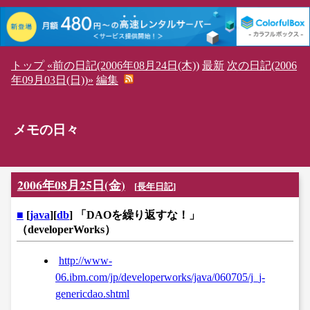
トップ
«前の日記(2006年08月24日(木))
最新
次の日記(2006
年09月03日(日))»
編集
メモの日々
2006年08月25日(金)
[
長年日記
]
■
[
java
][
db
] 「DAOを繰り返すな！」
（developerWorks）
http://www-
06.ibm.com/jp/developerworks/java/060705/j_j-
genericdao.shtml