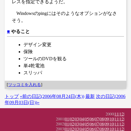
レスを指定できるようだ。
Windowsのpingにはそのようなオプションがなさ
そう。
■
やること
デザイン変更
保険
ツールのDVDを観る
単4乾電池
スリッパ
[
ツッコミを入れる
]
トップ
«前の日記(2006年08月24日(木))
最新
次の日記(2006
年09月03日(日))»
2000|
11
|
12
|
2001|
01
|
02
|
03
|
04
|
05
|
06
|
07
|
08
|
09
|
10
|
11
|
12
|
2002|
01
|
02
|
03
|
04
|
05
|
06
|
07
|
08
|
09
|
10
|
11
|
12
|
2003|
01
|
02
|
03
|
04
|
05
|
06
|
07
|
08
|
09
|
10
|
11
|
12
|