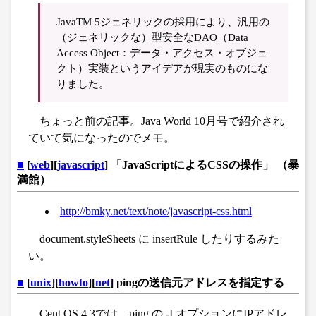
JavaTM 5ジェネリックの採用により、汎用の
（ジェネリックな）型安全なDAO（Data
Access Object：データ・アクセス・オブジェ
クト）実装というアイデアが現実のものにな
りました。
ちょっと前の記事。Java World 10月号で紹介され
ていて気になったのでメモ。
■
[
web
][
javascript
] 「JavaScriptによるCSSの操作」 （暴
満館）
http://bmky.net/text/note/javascript-css.html
document.styleSheets に insertRule したりするみた
い。
■
[
unix
][
howto
][
net
] pingの送信元アドレスを指定する
Cent OS 4.3では、ping の -I オプションにIPアドレ