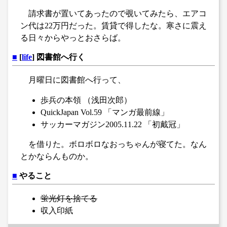
請求書が置いてあったので覗いてみたら、エアコ
ン代は22万円だった。賃貸で得したな。寒さに震え
る日々からやっとおさらば。
■
[
life
] 図書館へ行く
月曜日に図書館へ行って、
歩兵の本領 （浅田次郎）
QuickJapan Vol.59 「マンガ最前線」
サッカーマガジン2005.11.22 「初戴冠」
を借りた。ボロボロなおっちゃんが寝てた。なん
とかならんものか。
■
やること
蛍光灯を捨てる
収入印紙