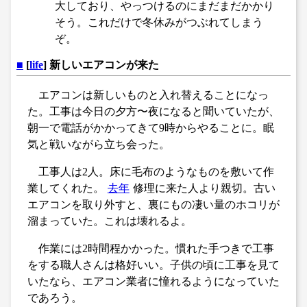
大しており、やっつけるのにまだまだかかり
そう。これだけで冬休みがつぶれてしまう
ぞ。
■
[
life
] 新しいエアコンが来た
エアコンは新しいものと入れ替えることになっ
た。工事は今日の夕方〜夜になると聞いていたが、
朝一で電話がかかってきて9時からやることに。眠
気と戦いながら立ち会った。
工事人は2人。床に毛布のようなものを敷いて作
業してくれた。
去年
修理に来た人より親切。古い
エアコンを取り外すと、裏にもの凄い量のホコリが
溜まっていた。これは壊れるよ。
作業には2時間程かかった。慣れた手つきで工事
をする職人さんは格好いい。子供の頃に工事を見て
いたなら、エアコン業者に憧れるようになっていた
であろう。