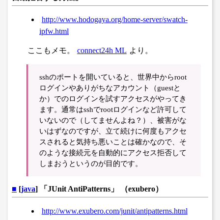
http://www.hodogaya.org/home-server/swatch-
ipfw.html
ここもメモ。
connect24h ML
より。
sshのポートを開いていると、世界中からroot
ログインやありがちなアカウント（guestと
か）でのログインを試すアクセスがやってき
ます。通常はsshでrootログインなど許可して
いないので（してませんよね？）、被害がな
いはずなのですが、立て続けに何度もアクセ
スされると気持ち悪いことは確かなので、そ
のような接続元を自動的にアクセス拒否して
しまおうというのが目的です。
■
[
java
] 「JUnit AntiPatterns」 （exubero）
http://www.exubero.com/junit/antipatterns.html