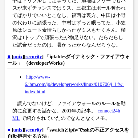
中はドリブルして足攣ってた、加地はフリーでもパ
スが来ずチャンスではミス、三都主はボール奪われ
てばかりでいいとこなし、福西は裏方、中田は小野
の代わりに頑張った、中村はずっと眠ってた、小笠
原はシュート素晴らしかったがミスもたくさん、柳
沢は1トップで頑張ったが物足りない。だらだらし
た試合だったのは、暑かったからなんだろうな。
■
[
unix
][
security
] 「iptablesダイナミック・ファイアウォ
ール」 （developerWorks）
http://www-
6.ibm.com/jp/developerworks/linux/010706/j_l-fw-
index.html
読んでないけど、ファイアウォールのルールを動
的に変更する話かな。2001年の記事。
connect24h
ML
で紹介されていたのでなんとなくメモ。
■
[
unix
][
security
] 「swatchとipfwでsshの不正アクセスを
自動拒否する方法」