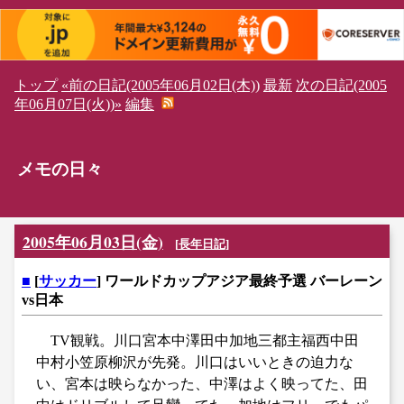
トップ
«前の日記(2005年06月02日(木))
最新
次の日記(2005
年06月07日(火))»
編集
メモの日々
2005年06月03日(金)
[
長年日記
]
■
[
サッカー
] ワールドカップアジア最終予選 バーレーン
vs日本
TV観戦。川口宮本中澤田中加地三都主福西中田
中村小笠原柳沢が先発。川口はいいときの迫力な
い、宮本は映らなかった、中澤はよく映ってた、田