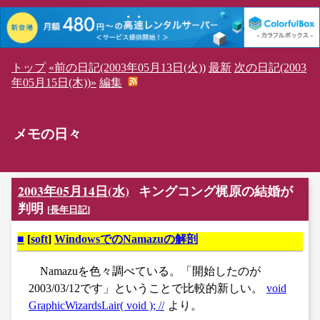
トップ
«前の日記(2003年05月13日(火))
最新
次の日記(2003
年05月15日(木))»
編集
メモの日々
2003年05月14日(水)
キングコング梶原の結婚が
判明
[
長年日記
]
■
[
soft
]
WindowsでのNamazuの解剖
Namazuを色々調べている。「開始したのが
2003/03/12です」ということで比較的新しい。
void
GraphicWizardsLair( void ); //
より。