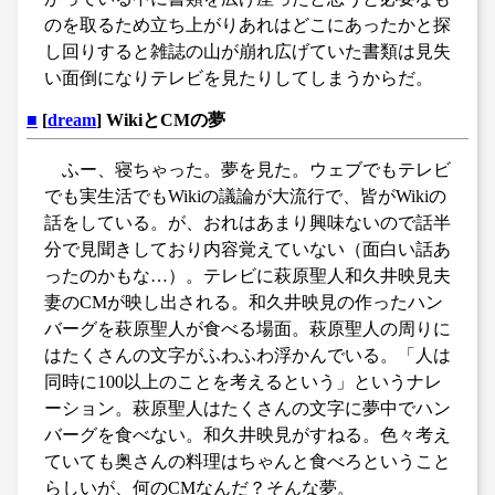
のを取るため立ち上がりあれはどこにあったかと探
し回りすると雑誌の山が崩れ広げていた書類は見失
い面倒になりテレビを見たりしてしまうからだ。
■
[
dream
] WikiとCMの夢
ふー、寝ちゃった。夢を見た。ウェブでもテレビ
でも実生活でもWikiの議論が大流行で、皆がWikiの
話をしている。が、おれはあまり興味ないので話半
分で見聞きしており内容覚えていない（面白い話あ
ったのかもな…）。テレビに萩原聖人和久井映見夫
妻のCMが映し出される。和久井映見の作ったハン
バーグを萩原聖人が食べる場面。萩原聖人の周りに
はたくさんの文字がふわふわ浮かんでいる。「人は
同時に100以上のことを考えるという」というナレ
ーション。萩原聖人はたくさんの文字に夢中でハン
バーグを食べない。和久井映見がすねる。色々考え
ていても奥さんの料理はちゃんと食べろということ
らしいが、何のCMなんだ？そんな夢。