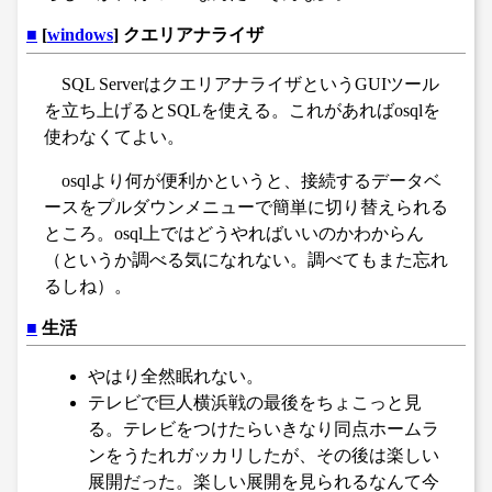
■
[
windows
] クエリアナライザ
SQL ServerはクエリアナライザというGUIツール
を立ち上げるとSQLを使える。これがあればosqlを
使わなくてよい。
osqlより何が便利かというと、接続するデータベ
ースをプルダウンメニューで簡単に切り替えられる
ところ。osql上ではどうやればいいのかわからん
（というか調べる気になれない。調べてもまた忘れ
るしね）。
■
生活
やはり全然眠れない。
テレビで巨人横浜戦の最後をちょこっと見
る。テレビをつけたらいきなり同点ホームラ
ンをうたれガッカリしたが、その後は楽しい
展開だった。楽しい展開を見られるなんて今