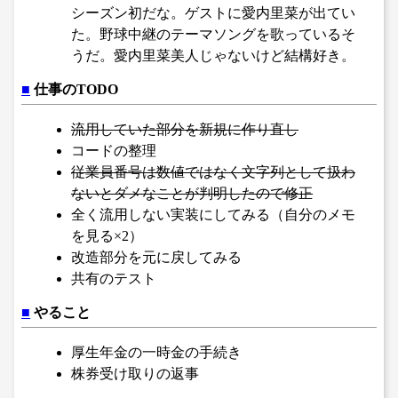
シーズン初だな。ゲストに愛内里菜が出てい
た。野球中継のテーマソングを歌っているそ
うだ。愛内里菜美人じゃないけど結構好き。
■
仕事のTODO
流用していた部分を新規に作り直し
コードの整理
従業員番号は数値ではなく文字列として扱わ
ないとダメなことが判明したので修正
全く流用しない実装にしてみる（自分のメモ
を見る×2）
改造部分を元に戻してみる
共有のテスト
■
やること
厚生年金の一時金の手続き
株券受け取りの返事