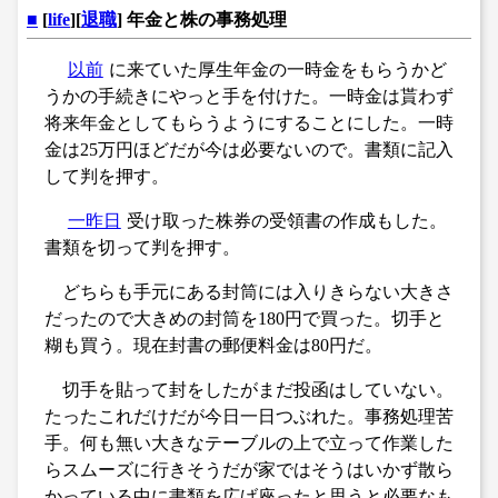
■
[
life
][
退職
] 年金と株の事務処理
以前
に来ていた厚生年金の一時金をもらうかど
うかの手続きにやっと手を付けた。一時金は貰わず
将来年金としてもらうようにすることにした。一時
金は25万円ほどだが今は必要ないので。書類に記入
して判を押す。
一昨日
受け取った株券の受領書の作成もした。
書類を切って判を押す。
どちらも手元にある封筒には入りきらない大きさ
だったので大きめの封筒を180円で買った。切手と
糊も買う。現在封書の郵便料金は80円だ。
切手を貼って封をしたがまだ投函はしていない。
たったこれだけだが今日一日つぶれた。事務処理苦
手。何も無い大きなテーブルの上で立って作業した
らスムーズに行きそうだが家ではそうはいかず散ら
かっている中に書類を広げ座ったと思うと必要なも