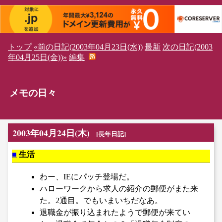
トップ
«前の日記(2003年04月23日(水))
最新
次の日記(2003
年04月25日(金))»
編集
メモの日々
2003年04月24日(木)
[
長年日記
]
■
生活
わー、IEにパッチ登場だ。
ハローワークから求人の紹介の郵便がまた来
た。2通目。でもいまいちだなあ。
退職金が振り込まれたようで郵便が来てい