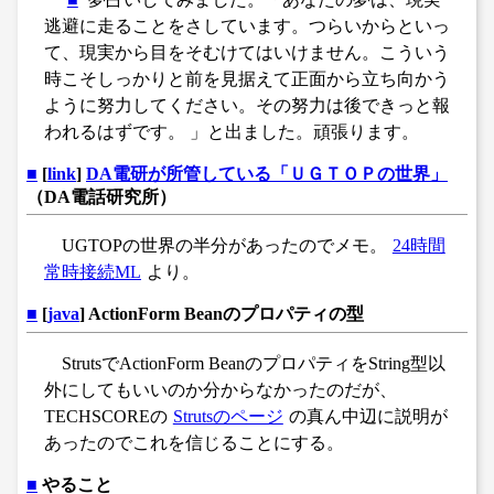
逃避に走ることをさしています。つらいからといっ
て、現実から目をそむけてはいけません。こういう
時こそしっかりと前を見据えて正面から立ち向かう
ように努力してください。その努力は後できっと報
われるはずです。 」と出ました。頑張ります。
■
[
link
]
DA電研が所管している「ＵＧＴＯＰの世界」
（DA電話研究所）
UGTOPの世界の半分があったのでメモ。
24時間
常時接続ML
より。
■
[
java
] ActionForm Beanのプロパティの型
StrutsでActionForm BeanのプロパティをString型以
外にしてもいいのか分からなかったのだが、
TECHSCOREの
Strutsのページ
の真ん中辺に説明が
あったのでこれを信じることにする。
■
やること