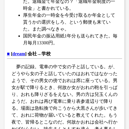
た。退職金て年金なの？「退職年金制度の一
時金」と書かれている。
厚生年金の一時金を今受け取るか年金として
貰うかの選択をしろ、という郵便も来てい
た。また調べなきゃ。
国民年金の振込用紙1年分も送られてきた。毎
月毎月13300円。
■
[
dream
] 会社→学校
夢の記録。電車の中で女の子と話している。が、
どうやら女の子と話していたのはおれではなかった
ようで、その男女の傍でおれは席に座っている。男
女が駅で降りるとき、何故か女がおれの鞄を引っぱ
り、おれも降りざるをえない。男の方は兒玉くんの
ようだ。おれは再び電車に乗り表参道辺りで降り
る。場面は急転換で向こうから大黒さんが歩いてき
て、おれに荷物が届いていると教えてくれた。もう
夜で、皆帰るとこなのだ。何故かおれは会社へ行か
ねばならない。味生さんともすれ違う。考え事をし