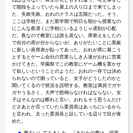
て階段を上っていたら屋上の入り口まで来てしまっ
た、失敗失敗。おれのクラスは五階だった。そう、
ここは学校だ。まだ新学期で明日も朝から授業なの
にこんな夜遅くに学校にいるようじゃ遅刻が心配
だ。夜なので教室には誰も居ない。席替えをしたの
で自分の席が分からないが、ありがたいことに黒板
に新しい座席表が貼ってあった。おれが席に着こう
とするとゲーム会社の営業らしき人達がおれに営業
かけてきた。学園祭でこの教室にゲーム機を置かせ
て欲しいということのようだ。おれの一存では決め
られないので困っていると、女子がどうしたのかと
聞いてくるので状況を説明する。教室は満員でガヤ
ガヤうるさく、大声で怒鳴らなければならない。女
子はそんなのは断れと言い、おれもそう思うんだけ
どさあとか言っていたら委員長はあっちにいるから
と言われ、太った委員長と話している辺りで目が覚
めた。
■
夢占いしてみました。「あなたの夢は、現実