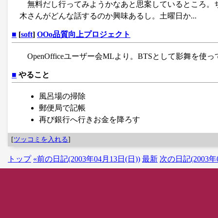
無料だし行ってみようかなあと思案しているところ。
木さんがどんな話するのか興味あるし。土曜日か...
■
[
soft
]
OOo品質向上プロジェクト
OpenOfficeユーザー会MLより。BTSとして影舞を使
■
やること
風呂場の掃除
郵便局で記帳
再び銀行へ行きお金を降ろす
[
ツッコミを入れる
]
トップ
«前の日記(2003年04月13日(日))
最新
次の日記(2003年0