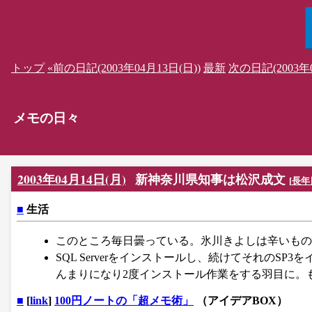
トップ
«前の日記(2003年04月13日(日))
最新
次の日記(2003年0
メモの日々
2003年04月14日(月)
新神奈川県知事は松沢成文
[
長年
■
生活
このところ毎日曇っている。氷川きよしは辛いもの
SQL Serverをインストールし、続けてそれのSP3
んまりになり2度インストール作業をする羽目に。
■
[
link
]
100円ノートの「超メモ術」
（アイデアBOX）