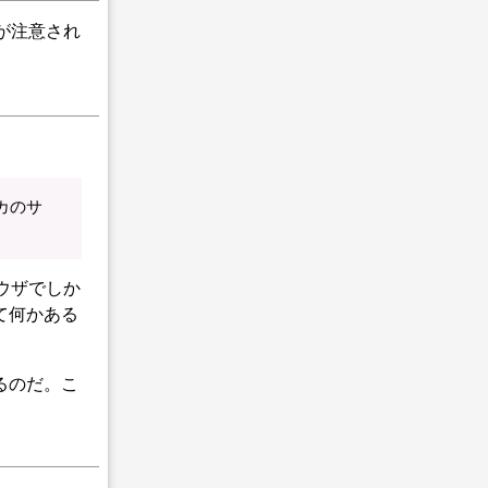
が注意され
カのサ
ラウザでしか
て何かある
るのだ。こ