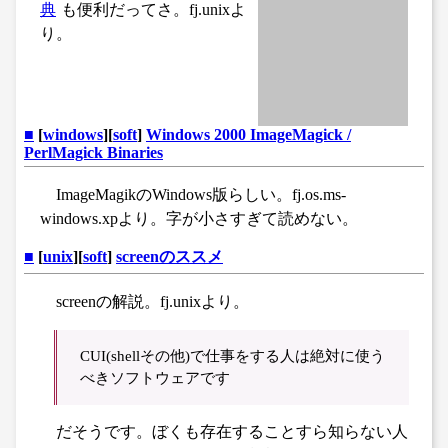
典
も便利だってさ。fj.unixよ
り。
■
[
windows
][
soft
]
Windows 2000 ImageMagick /
PerlMagick Binaries
ImageMagikのWindows版らしい。fj.os.ms-
windows.xpより。字が小さすぎて読めない。
■
[
unix
][
soft
]
screenのススメ
screenの解説。fj.unixより。
CUI(shellその他)で仕事をする人は絶対に使う
べきソフトウェアです
だそうです。ぼくも存在することすら知らない人