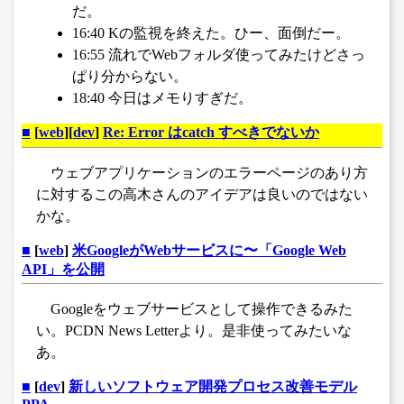
だ。
16:40 Kの監視を終えた。ひー、面倒だー。
16:55 流れでWebフォルダ使ってみたけどさっ
ぱり分からない。
18:40 今日はメモりすぎだ。
■
[
web
][
dev
]
Re: Error はcatch すべきでないか
ウェブアプリケーションのエラーページのあり方
に対するこの高木さんのアイデアは良いのではない
かな。
■
[
web
]
米GoogleがWebサービスに〜「Google Web
API」を公開
Googleをウェブサービスとして操作できるみた
い。PCDN News Letterより。是非使ってみたいな
あ。
■
[
dev
]
新しいソフトウェア開発プロセス改善モデル