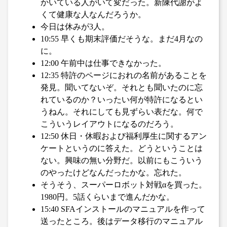
かいている人がいて変だった。新陳代謝がよ
くて健康な人なんだろうか。
今日は休みが3人。
10:55 早くも期末評価だそうな。まだ4月なの
に。
12:00 午前中は仕事できなかった。
12:35 特許のページにおれの名前があることを
発見。聞いてないぞ。それとも聞いたのに忘
れているのか？いったい何が特許になるとい
うねん。それにしても見ずらい表だな。何で
こういうレイアウトになるのだろう。
12:50 休日・休暇および福利厚生に関するアン
ケートというのに答えた。どうということは
ない。興味の無い分野だ。以前にもこういう
のやったけどなんだったかな。忘れた。
そうそう、スーパーロボット対戦αを買った。
1980円。5話くらいまで進んだかな。
15:40 SFAインストールのマニュアルを作って
送ったところ。後はデータ移行のマニュアル