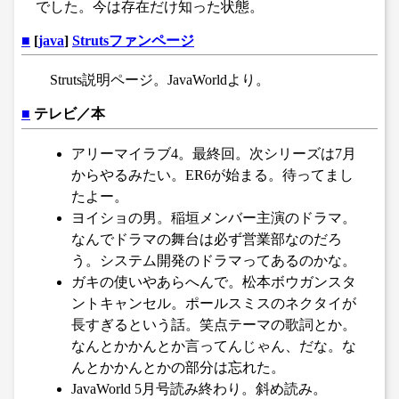
でした。今は存在だけ知った状態。
■
[
java
]
Strutsファンページ
Struts説明ページ。JavaWorldより。
■
テレビ／本
アリーマイラブ4。最終回。次シリーズは7月
からやるみたい。ER6が始まる。待ってまし
たよー。
ヨイショの男。稲垣メンバー主演のドラマ。
なんでドラマの舞台は必ず営業部なのだろ
う。システム開発のドラマってあるのかな。
ガキの使いやあらへんで。松本ボウガンスタ
ントキャンセル。ポールスミスのネクタイが
長すぎるという話。笑点テーマの歌詞とか。
なんとかかんとか言ってんじゃん、だな。な
んとかかんとかの部分は忘れた。
JavaWorld 5月号読み終わり。斜め読み。