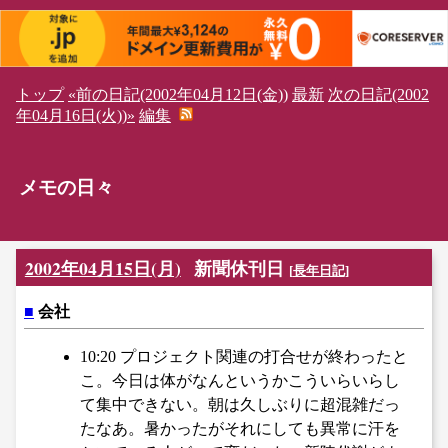
トップ
«前の日記(2002年04月12日(金))
最新
次の日記(2002
年04月16日(火))»
編集
メモの日々
2002年04月15日(月)
新聞休刊日
[
長年日記
]
■
会社
10:20 プロジェクト関連の打合せが終わったと
こ。今日は体がなんというかこういらいらし
て集中できない。朝は久しぶりに超混雑だっ
たなあ。暑かったがそれにしても異常に汗を