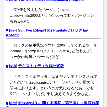
GIMPを説明したページ。fj.os.ms-
windows.win2000より。Windowsで動くバージョン
もあるのね。
■
[
dev
]
Sun WorkShop(TM) 6 update 2 ロック lint
Readme
ロックの使用状況を静的に解析してくれるツール
locklint。fj.comp.lang.cより。Solarisなど使わんが。
つーか内容無いページだけど。
■
[
soft
]
テキストエディタ非公式版
「テキストエディタ」はまだメンテナンスされて
いたのだ！fj.editor.miscより。「バイナリが肥大化
傾向にあります」というのが気になるなあ。でも
K2Editorいまいちだし乗り換えてみようかなあ。
■
[
dev
]
Message-ID に関する考察（第三版）：改訂作業