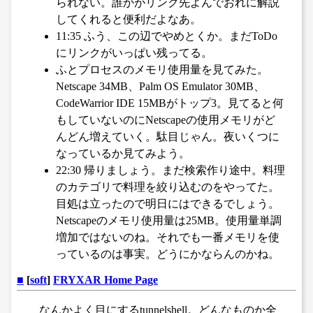
られない。誰かがリンク先よんでおれに解説
してくれると便利だよなあ。
11:35 ふう、この辺でやめとくか。まだToDo
にリンクがいっぱい残ってる。
ふとプロセスのメモリ使用量を見てみた。
Netscape 34MB、Palm OS Emulator 30MB、
CodeWarrior IDE 15MBがトップ3。見てると何
もしていないのにNetscapeの使用メモリがど
んどん増えていく。駄目じゃん。夜いくつに
なっているか見てみよう。
22:30 帰りましょう。まだ検索作り途中。料理
のカテゴリで料理を絞り込むのをやってた。
目処は立ったので明日にはできるでしょう。
Netscapeのメモリ使用量は25MB。使用量単調
増加ではないのね。それでも一番メモリを使
っているのは事実。どうにかならんのかね。
■
[
soft
]
FRYXAR Home Page
なんかよく目にするtunnelshell。どんなものか全