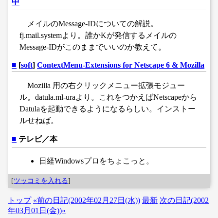
中
メイルのMessage-IDについての解説。
fj.mail.systemより。誰かKが発信するメイルの
Message-IDがこのままでいいのか教えて。
■
[
soft
]
ContextMenu-Extensions for Netscape 6 & Mozilla
Mozilla 用の右クリックメニュー拡張モジュー
ル。datula.ml-uraより。これをつかえばNetscapeから
Datulaを起動できるようになるらしい。インストー
ルせねば。
■
テレビ／本
日経Windowsプロをちょこっと。
[
ツッコミを入れる
]
トップ
«前の日記(2002年02月27日(水))
最新
次の日記(2002
年03月01日(金))»