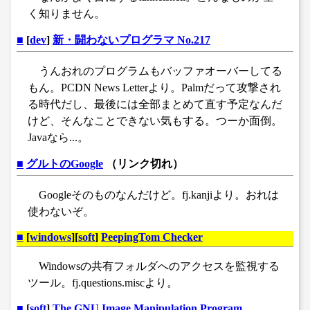
く知りません。
■
[
dev
]
新・闘わないプログラマ No.217
うんおれのプログラムもバッファオーバーしてる
もん。PCDN News Letterより。Palmだって攻撃され
る時代だし、最後には全部まとめて直す予定なんだ
けど、そんなことできない気もする。つーか面倒。
Javaなら...。
■
グルトのGoogle
（リンク切れ）
Googleそのものなんだけど。fj.kanjiより。おれは
使わないぞ。
■
[
windows
][
soft
]
PeepingTom Checker
Windowsの共有フォルダへのアクセスを監視する
ツール。fj.questions.miscより。
■
[
soft
]
The GNU Image Manipulation Program