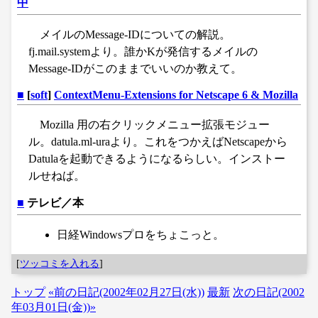
中
メイルのMessage-IDについての解説。
fj.mail.systemより。誰かKが発信するメイルの
Message-IDがこのままでいいのか教えて。
■
[
soft
]
ContextMenu-Extensions for Netscape 6 & Mozilla
Mozilla 用の右クリックメニュー拡張モジュー
ル。datula.ml-uraより。これをつかえばNetscapeから
Datulaを起動できるようになるらしい。インストー
ルせねば。
■
テレビ／本
日経Windowsプロをちょこっと。
[
ツッコミを入れる
]
トップ
«前の日記(2002年02月27日(水))
最新
次の日記(2002
年03月01日(金))»