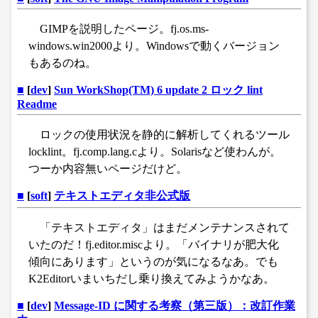
GIMPを説明したページ。fj.os.ms-
windows.win2000より。Windowsで動くバージョン
もあるのね。
■
[
dev
]
Sun WorkShop(TM) 6 update 2 ロック lint
Readme
ロックの使用状況を静的に解析してくれるツール
locklint。fj.comp.lang.cより。Solarisなど使わんが。
つーか内容無いページだけど。
■
[
soft
]
テキストエディタ非公式版
「テキストエディタ」はまだメンテナンスされて
いたのだ！fj.editor.miscより。「バイナリが肥大化
傾向にあります」というのが気になるなあ。でも
K2Editorいまいちだし乗り換えてみようかなあ。
■
[
dev
]
Message-ID に関する考察（第三版）：改訂作業