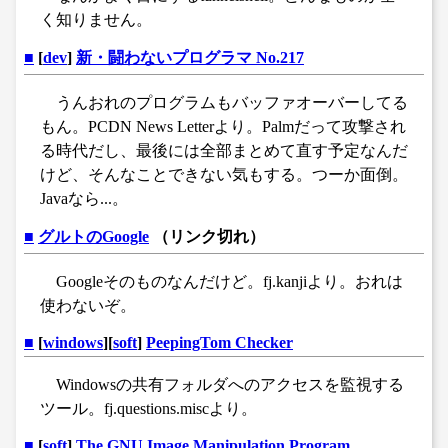
く知りません。
■
[
dev
]
新・闘わないプログラマ No.217
うんおれのプログラムもバッファオーバーしてる
もん。PCDN News Letterより。Palmだって攻撃され
る時代だし、最後には全部まとめて直す予定なんだ
けど、そんなことできない気もする。つーか面倒。
Javaなら...。
■
グルトのGoogle
（リンク切れ）
Googleそのものなんだけど。fj.kanjiより。おれは
使わないぞ。
■
[
windows
][
soft
]
PeepingTom Checker
Windowsの共有フォルダへのアクセスを監視する
ツール。fj.questions.miscより。
■
[
soft
]
The GNU Image Manipulation Program