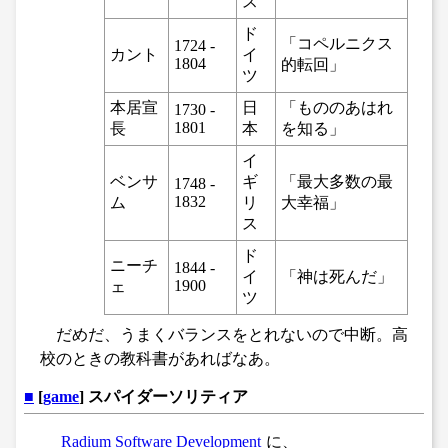
ス
ド
「コペルニクス
1724 -
カント
イ
1804
的転回」
ツ
本居宣
日
「もののあはれ
1730 -
1801
長
本
を知る」
イ
ベンサ
ギ
「最大多数の最
1748 -
1832
ム
リ
大幸福」
ス
ド
ニーチ
1844 -
イ
「神は死んだ」
1900
ェ
ツ
だめだ、うまくバランスをとれないので中断。高
校のときの教科書があればなあ。
■
[
game
] スパイダーソリティア
Radium Software Development
に、