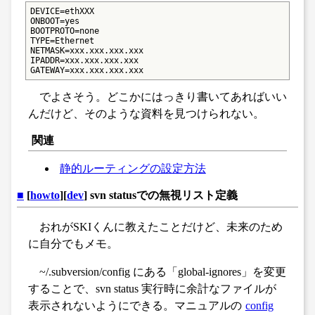
DEVICE=ethXXX

ONBOOT=yes

BOOTPROTO=none

TYPE=Ethernet

NETMASK=xxx.xxx.xxx.xxx

IPADDR=xxx.xxx.xxx.xxx

GATEWAY=xxx.xxx.xxx.xxx
でよさそう。どこかにはっきり書いてあればいい
んだけど、そのような資料を見つけられない。
関連
静的ルーティングの設定方法
■
[
howto
][
dev
] svn statusでの無視リスト定義
おれがSKIくんに教えたことだけど、未来のため
に自分でもメモ。
~/.subversion/config にある「global-ignores」を変更
することで、svn status 実行時に余計なファイルが
表示されないようにできる。マニュアルの
config