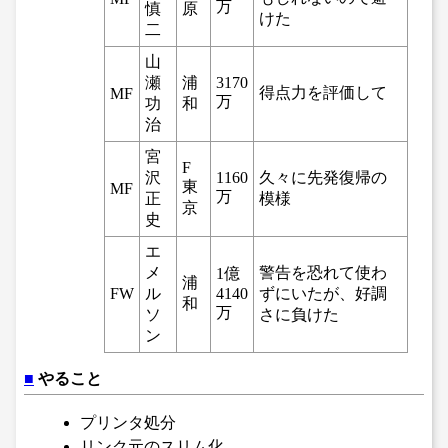
万
慎
原
けた
二
山
瀬
浦
3170
得点力を評価して
MF
万
功
和
治
宮
F
沢
1160
久々に先発復帰の
東
MF
万
正
模様
京
史
エ
メ
警告を恐れて使わ
1億
浦
FW
ル
4140
ずにいたが、好調
和
万
ソ
さに負けた
ン
■
やること
プリンタ処分
リンク元のスリム化