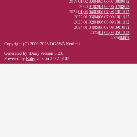
2019|
01
|
02
|
03
|
04
|
05
|
06
|
07
|
08
|
09
|
12
|
2020|
01
|
02
|
04
|
05
|
06
|
07
|
08
|
12
|
2021|
01
|
03
|
04
|
05
|
06
|
07
|
08
|
10
|
11
|
12
|
2022|
01
|
03
|
04
|
06
|
07
|
09
|
10
|
11
|
12
|
2023|
01
|
02
|
04
|
06
|
08
|
09
|
10
|
11
|
12
|
2024|
01
|
04
|
05
|
06
|
07
|
08
|
09
|
10
|
11
|
2025|
01
|
02
|
03
|
05
|
11
|
12
|
2026|
04
|
07
|
Copyright (C) 2000-2026 OGAWA KenIchi
Generated by
tDiary
version 5.2.0
Powered by
Ruby
version 3.0.2-p107