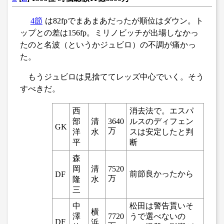
4節
は82fpでまあまあだったが順位はダウン。ト
ップとの差は156fp。ミリノビッチが出場しなかっ
たのと名波（というかジュビロ）の不調が痛かっ
た。
もうジュビロは見捨ててレッズ中心でいく。そう
すべきだ。
西
消去法で。エスパ
部
清
3640
ルスのディフェン
GK
万
洋
水
スは安定したと判
平
断
森
岡
清
7520
前節良かったから
DF
万
隆
水
三
中
松田は警告貰いそ
横
澤
7720
うで選べないの
DF
浜