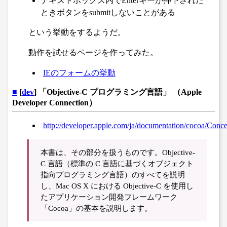
テキストボックス内でEnterキーが押下された
ときボタンをsubmitしないことがある
という挙動をするようだ。
動作を試せるページを作ってみた。
IEのフォームの挙動
■
[
dev
] 「Objective-C プログラミング言語」 （Apple
Developer Connection）
http://developer.apple.com/ja/documentation/cocoa/Conc
本書は、その部分を扱うものです。Objective-
C 言語（標準の C 言語に基づくオブジェクト
指向プログラミング言語）のすべてを説明
し、Mac OS X における Objective-C を使用し
たアプリケーション開発フレームワーク
「Cocoa」の基本を説明します。