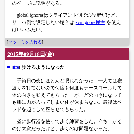
のページに説明がある。
global-ignoresはクライアント側での設定だけど、
サーバ側で設定したい場合は
svn:ignore属性
を使え
ばいいみたい。
[
ツッコミを入れる
]
2015年09月18日(金)
■
[
life
] 歩けるようになった
手術日の夜はほとんど眠れなかった。一人では寝
返りを打てないので何度も何度もナースコールして
体の向きを変えてもらった。が、どの向きになって
も腰に力が入ってしまい体が休まらない。最後はベ
ッドを起こして座らせてもらった。
昼に歩行器を使って歩く練習をした。立ち上がる
のは大変だったけど、歩くのは問題なかった。