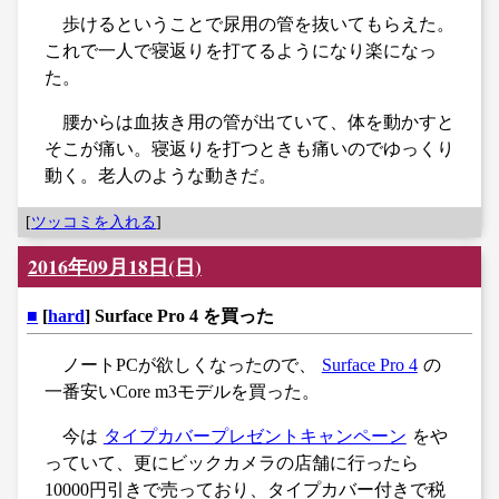
歩けるということで尿用の管を抜いてもらえた。
これで一人で寝返りを打てるようになり楽になっ
た。
腰からは血抜き用の管が出ていて、体を動かすと
そこが痛い。寝返りを打つときも痛いのでゆっくり
動く。老人のような動きだ。
[
ツッコミを入れる
]
2016年09月18日(日)
■
[
hard
] Surface Pro 4 を買った
ノートPCが欲しくなったので、
Surface Pro 4
の
一番安いCore m3モデルを買った。
今は
タイプカバープレゼントキャンペーン
をや
っていて、更にビックカメラの店舗に行ったら
10000円引きで売っており、タイプカバー付きで税