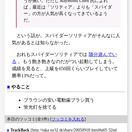
うが無い。ただし Raymond Chen 氏によれ
ば，最近は「ソリティア」よりも「スパイダ
ー」の方が人気が高くなってきているよう
だ。
という話が。スパイダーソリティアがそんなに人
気があるとは知らなかった。
おれもスパイダーソリティアでは
随分遊んでい
る
。もう飽き飽きなのだがつい起動してしまう。
成績を見ると、上級を650回くらいプレイしていて
勝率13%だって。
■
やること
ブラウンの安い電動歯ブラシ買う
蛍光灯を捨てる
本日のツッコミ(全1件) [
ツッコミを入れる
]
●
TrackBack
[http://taka.no32.tk/diary/20050918.html#p05 32nd