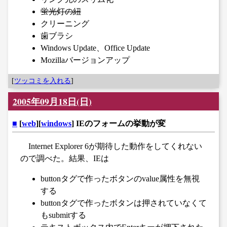
蛍光灯の紐
クリーニング
歯ブラシ
Windows Update、Office Update
Mozillaバージョンアップ
[
ツッコミを入れる
]
2005年09月18日(日)
■
[
web
][
windows
] IEのフォームの挙動が変
Internet Explorer 6が期待した動作をしてくれない
ので調べた。結果、IEは
buttonタグで作ったボタンのvalue属性を無視
する
buttonタグで作ったボタンは押されていなくて
もsubmitする