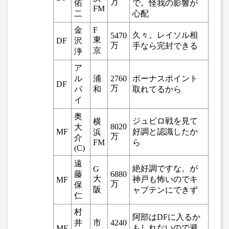
万
佑
で。怪我の影響が
FM
二
心配
金
F
久々。レイソル相
5470
東
DF
沢
万
手なら完封できる
京
浄
ア
ル
浦
2760
ボーナスポイント
DF
万
パ
和
取れてるから
イ
奥
ジュビロ戦を見て
横
8020
大
MF
好調と認識したか
浜
万
介
FM
ら
(C)
遠
絶好調ですな。が
G
藤
6880
大
神戸も怖いのでキ
MF
万
保
阪
ャプテンにできず
仁
村
阿部はDFに入るか
井
市
4240
もしれないので避
MF