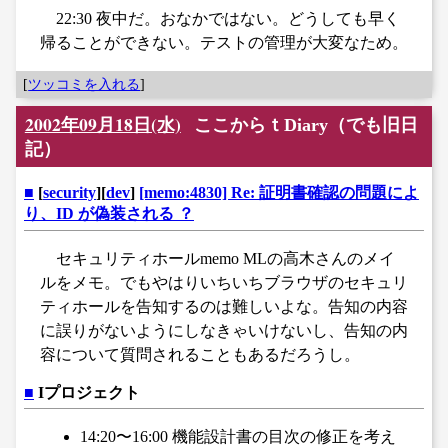
22:30 夜中だ。おなかではない。どうしても早く
帰ることができない。テストの管理が大変なため。
[
ツッコミを入れる
]
2002年09月18日(水)
ここからｔDiary（でも旧日
記）
■
[
security
][
dev
]
[memo:4830] Re: 証明書確認の問題によ
り、ID が偽装される ？
セキュリティホールmemo MLの高木さんのメイ
ルをメモ。でもやはりいちいちブラウザのセキュリ
ティホールを告知するのは難しいよな。告知の内容
に誤りがないようにしなきゃいけないし、告知の内
容について質問されることもあるだろうし。
■
Iプロジェクト
14:20〜16:00 機能設計書の目次の修正を考え