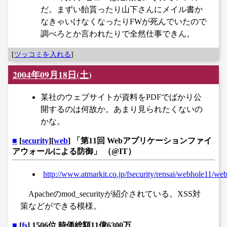
だ。まずい飴貰ったり山下さんにメイル書か
なきゃいけなくなったりFWが死んでいたので
調べろとか言われたりで全然仕事できん。
[
ツッコミを入れる
]
2004年09月18日(土)
某社のウェブサイトが資料をPDFでばかり公
開するのは何故か。あまり見られたくないの
かな。
■
[
security
][
web
] 「第11回 Webアプリケーションファイ
アウォールによる防御」 （@IT）
http://www.atmarkit.co.jp/fsecurity/rensai/webhole11/we
Apacheのmod_securityが紹介されている。XSS対
策などができる模様。
■
[
fs
] 1506位 時価総額11億6300万