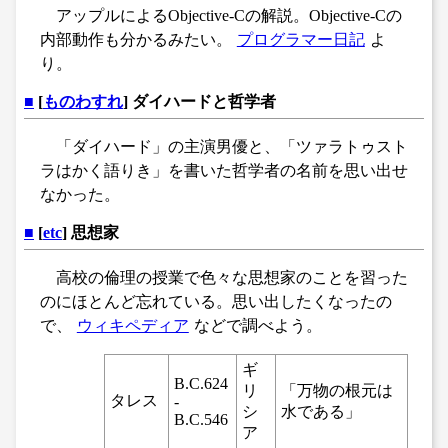
アップルによるObjective-Cの解説。Objective-Cの
内部動作も分かるみたい。
プログラマー日記
よ
り。
■
[
ものわすれ
] ダイハードと哲学者
「ダイハード」の主演男優と、「ツァラトゥスト
ラはかく語りき」を書いた哲学者の名前を思い出せ
なかった。
■
[
etc
] 思想家
高校の倫理の授業で色々な思想家のことを習った
のにほとんど忘れている。思い出したくなったの
で、
ウィキペディア
などで調べよう。
ギ
B.C.624
リ
「万物の根元は
タレス
-
シ
水である」
B.C.546
ア