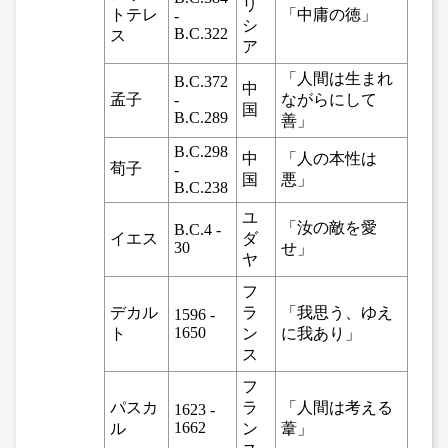
リ
トテレ
「中庸の徳」
-
シ
B.C.322
ス
ア
「人間は生まれ
B.C.372
中
孟子
-
ながらにして
国
B.C.289
善」
B.C.298
中
「人の本性は
荀子
-
国
悪」
B.C.238
ユ
「汝の敵を愛
B.C.4 -
イエス
ダ
30
せ」
ヤ
フ
デカル
ラ
「我思う、ゆえ
1596 -
1650
ト
ン
に我あり」
ス
フ
パスカ
ラ
「人間は考える
1623 -
1662
ル
ン
葦」