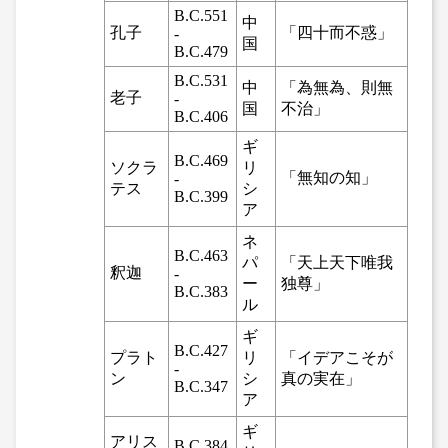
B.C.551
中
孔子
「四十而不惑」
-
国
B.C.479
B.C.531
中
「為無為、則無
老子
-
国
不治」
B.C.406
ギ
B.C.469
ソクラ
リ
「無知の知」
-
テス
シ
B.C.399
ア
ネ
B.C.463
パ
「天上天下唯我
釈迦
-
ー
独尊」
B.C.383
ル
ギ
B.C.427
プラト
リ
「イデアこそが
-
ン
シ
真の実在」
B.C.347
ア
ギ
アリス
B.C.384