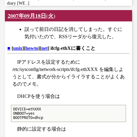
diary [WE..]
2007年09月18日(火)
誤って前日の日記を消してしまった。すぐに
気付いたので、RSSリーダから復元した。
■
[
unix
][
howto
][
net
] ifcfg-ethXに書くこと
IPアドレスを設定するために
/etc/sysconfig/network-scripts/ifcfg-ethXXX を編集しよ
うとして、書式が分からイライラすることがよくあ
るのでメモ。
DHCPを使う場合は
DEVICE=ethXXX

ONBOOT=yes

BOOTPROTO=dhcp
静的に設定する場合は