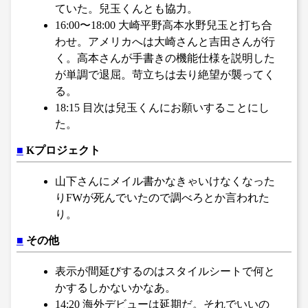
ていた。兒玉くんとも協力。
16:00〜18:00 大崎平野高本水野兒玉と打ち合
わせ。アメリカへは大崎さんと吉田さんが行
く。高本さんが手書きの機能仕様を説明した
が単調で退屈。苛立ちは去り絶望が襲ってく
る。
18:15 目次は兒玉くんにお願いすることにし
た。
■
Kプロジェクト
山下さんにメイル書かなきゃいけなくなった
りFWが死んでいたので調べろとか言われた
り。
■
その他
表示が間延びするのはスタイルシートで何と
かするしかないかなあ。
14:20 海外デビューは延期だ。それでいいの