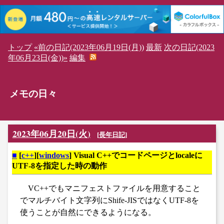
トップ
«前の日記(2023年06月19日(月))
最新
次の日記(2023
年06月23日(金))»
編集
メモの日々
2023年06月20日(火)
[
長年日記
]
■
[
c++
][
windows
] Visual C++でコードページとlocaleに
UTF-8を指定した時の動作
VC++でもマニフェストファイルを用意すること
でマルチバイト文字列にShife-JISではなくUTF-8を
使うことが自然にできるようになる。