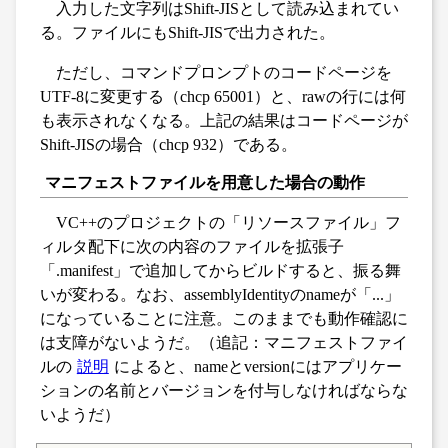
入力した文字列はShift-JISとして読み込まれてい
る。ファイルにもShift-JISで出力された。
ただし、コマンドプロンプトのコードページを
UTF-8に変更する（chcp 65001）と、rawの行には何
も表示されなくなる。上記の結果はコードページが
Shift-JISの場合（chcp 932）である。
マニフェストファイルを用意した場合の動作
VC++のプロジェクトの「リソースファイル」フ
ィルタ配下に次の内容のファイルを拡張子
「.manifest」で追加してからビルドすると、振る舞
いが変わる。なお、assemblyIdentityのnameが「...」
になっていることに注意。このままでも動作確認に
は支障がないようだ。（追記：マニフェストファイ
ルの
説明
によると、nameとversionにはアプリケー
ションの名前とバージョンを付与しなければならな
いようだ）