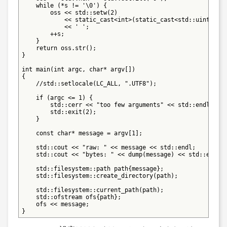
    while (*s != '\0') {

        oss << std::setw(2)

            << static_cast<int>(static_cast<std::uint8_t>(
            << ' ';

        ++s;

    }

    return oss.str();

}

int main(int argc, char* argv[])

{

    //std::setlocale(LC_ALL, ".UTF8");

    if (argc <= 1) {

        std::cerr << "too few arguments" << std::endl;

        std::exit(2);

    }

    const char* message = argv[1];

    std::cout << "raw: " << message << std::endl;

    std::cout << "bytes: " << dump(message) << std::endl;

    std::filesystem::path path{message};

    std::filesystem::create_directory(path);

    std::filesystem::current_path(path);

    std::ofstream ofs{path};

    ofs << message;

}