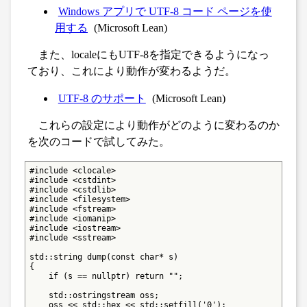
Windows アプリで UTF-8 コード ページを使
用する
(Microsoft Lean)
また、localeにもUTF-8を指定できるようになっ
ており、これにより動作が変わるようだ。
UTF-8 のサポート
(Microsoft Lean)
これらの設定により動作がどのように変わるのか
を次のコードで試してみた。
#include <clocale>

#include <cstdint>

#include <cstdlib>

#include <filesystem>

#include <fstream>

#include <iomanip>

#include <iostream>

#include <sstream>

std::string dump(const char* s)

{

    if (s == nullptr) return "";

    std::ostringstream oss;

    oss << std::hex << std::setfill('0');
