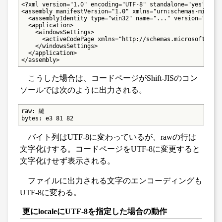
<?xml version="1.0" encoding="UTF-8" standalone="yes"?>

<assembly manifestVersion="1.0" xmlns="urn:schemas-microso
  <assemblyIdentity type="win32" name="..." version="6.0.0
  <application>

    <windowsSettings>

      <activeCodePage xmlns="http://schemas.microsoft.com/
    </windowsSettings>

  </application>

</assembly>
こうした場合は、コードページがShift-JISのコン
ソールでは次のように出力される。
raw: 縺

bytes: e3 81 82
バイト列はUTF-8に変わっているが、rawの行は
文字化けする。コードページをUTF-8に変更すると
文字化けせず表示される。
ファイルに出力される文字のエンコーディングも
UTF-8に変わる。
更にlocaleにUTF-8を指定した場合の動作