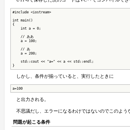
#include <iostream>

int main()

{

    int a = 0;

    // ああ

    a = 100;

    // あ

    a = 200;

    std::cout << "a=" << a << std::endl;

}
しかし、条件が揃っていると、実行したときに
a=100
と出力される。
不思議だし、エラーになるわけではないのでこのよう
問題が起こる条件