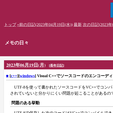
トップ
«前の日記(2023年04月19日(水))
最新
次の日記(2023年0
メモの日々
2023年06月19日(月)
[
長年日記
]
■
[
c++
][
windows
] Visual C++でソースコードのエンコー
UTF-8を使って書かれたソースコードをVC++でコ
されていないと分かりにくい問題が起こることがあるの
問題のある挙動
UTF-8で保存した次のコードはVC++でコンパイルで