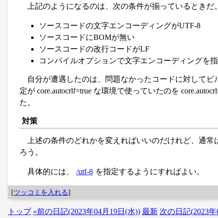
上記のようになるのは、次の条件が揃っているときだ
ソースコードの文字エンコーディングがUTF-8
ソースコードにBOMが無い
ソースコードの改行コードがLF
コンパイルオプションで文字エンコーディングを指
自分が遭遇したのは、問題なかったコードに対してビル
定が core.autocrlf=true な環境で使っていたのを cor
た。
対策
上述の条件のどれかを変えればいいのだけれど、通常
ろう。
具体的には、
/utf-8
を指定するようにすればよい。
[
ツッコミを入れる
]
トップ
«前の日記(2023年04月19日(水))
最新
次の日記(2023年0