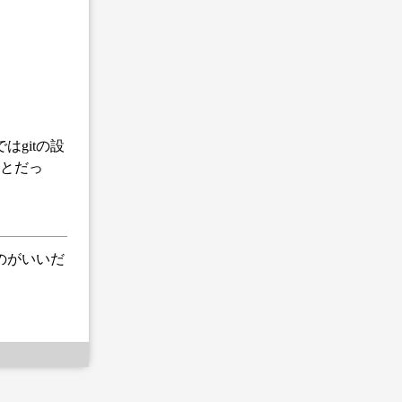
gitの設
たことだっ
のがいいだ