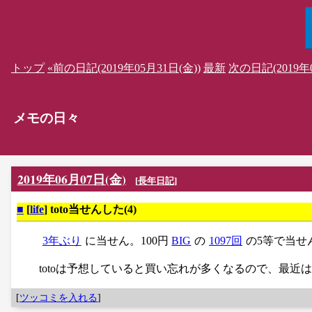
トップ
«前の日記(2019年05月31日(金))
最新
次の日記(2019年0
メモの日々
2019年06月07日(金)
[
長年日記
]
■
[
life
] toto当せんした(4)
3年ぶり
に当せん。100円
BIG
の
1097回
の5等で当せ
totoは予想していると買い忘れが多くなるので、最近は1
[
ツッコミを入れる
]