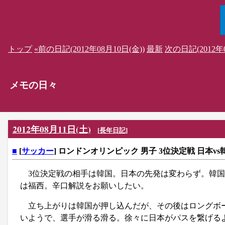
トップ
«前の日記(2012年08月10日(金))
最新
次の日記(2012年0
メモの日々
2012年08月11日(土)
[
長年日記
]
■
[
サッカー
] ロンドンオリンピック 男子 3位決定戦 日本v
3位決定戦の相手は韓国。日本の先発は変わらず。韓
は福西。辛口解説をお願いしたい。
立ち上がりは韓国が押し込んだが、その後はロングボ
いようで、選手が滑る滑る。徐々に日本がパスを繋げる