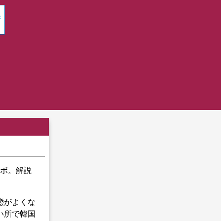
ンボ。解説
態がよくな
い所で韓国