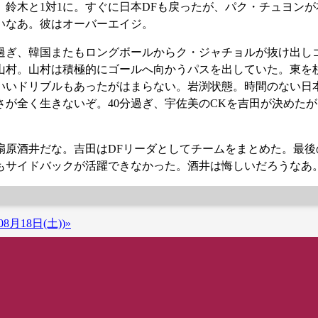
鈴木と1対1に。すぐに日本DFも戻ったが、パク・チュヨンが
いなあ。彼はオーバーエイジ。
分過ぎ、韓国またもロングボールからク・ジャチョルが抜け出し
山村。山村は積極的にゴールへ向かうパスを出していた。東を
いいドリブルもあったがはまらない。岩渕状態。時間のない日
が全く生きないぞ。40分過ぎ、宇佐美のCKを吉田が決めた
原酒井だな。吉田はDFリーダとしてチームをまとめた。最後
もサイドバックが活躍できなかった。酒井は悔しいだろうなあ
8月18日(土))»