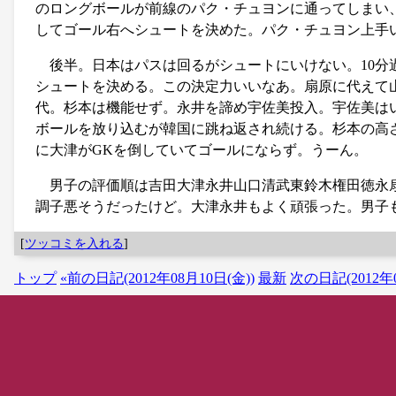
のロングボールが前線のパク・チュヨンに通ってしまい、
してゴール右へシュートを決めた。パク・チュヨン上手
後半。日本はパスは回るがシュートにいけない。10
シュートを決める。この決定力いいなあ。扇原に代えて
代。杉本は機能せず。永井を諦め宇佐美投入。宇佐美は
ボールを放り込むが韓国に跳ね返され続ける。杉本の高さ
に大津がGKを倒していてゴールにならず。うーん。
男子の評価順は吉田大津永井山口清武東鈴木権田徳永扇
調子悪そうだったけど。大津永井もよく頑張った。男子
[
ツッコミを入れる
]
トップ
«前の日記(2012年08月10日(金))
最新
次の日記(2012年0