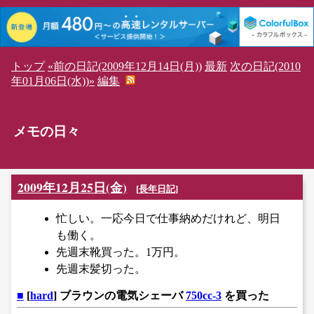
トップ
«前の日記(2009年12月14日(月))
最新
次の日記(2010
年01月06日(水))»
編集
メモの日々
2009年12月25日(金)
[
長年日記
]
忙しい。一応今日で仕事納めだけれど、明日
も働く。
先週末靴買った。1万円。
先週末髪切った。
■
[
hard
] ブラウンの電気シェーバ
750cc-3
を買った