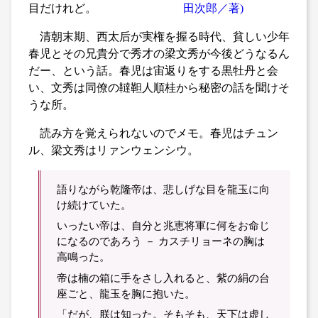
目だけれど。
清朝末期、西太后が実権を握る時代、貧しい少年
春児とその兄貴分で秀才の梁文秀が今後どうなるん
だー、という話。春児は宙返りをする黒牡丹と会
い、文秀は同僚の韃靼人順桂から秘密の話を聞けそ
うな所。
読み方を覚えられないのでメモ。春児はチュン
ル、梁文秀はリァンウェンシウ。
語りながら乾隆帝は、悲しげな目を龍玉に向
け続けていた。
いったい帝は、自分と兆恵将軍に何をお命じ
になるのであろう － カスチリョーネの胸は
高鳴った。
帝は楠の箱に手をさし入れると、紫の絹の台
座ごと、龍玉を胸に抱いた。
「だが、朕は知った。そもそも、天下は虚し