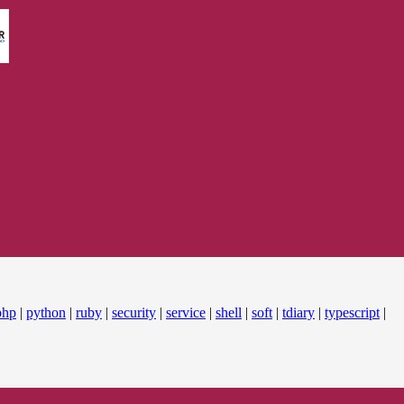
php
|
python
|
ruby
|
security
|
service
|
shell
|
soft
|
tdiary
|
typescript
|