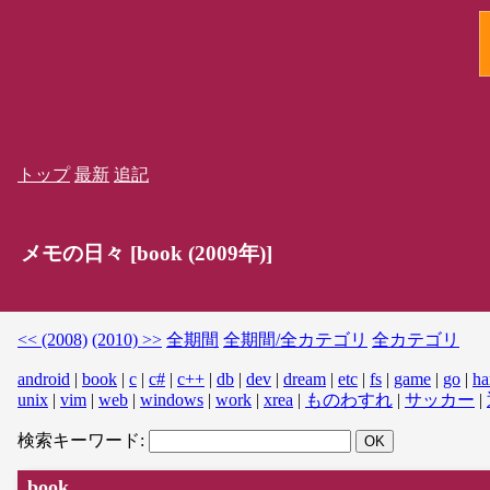
トップ
最新
追記
メモの日々 [book (2009年)]
<< (2008)
(2010) >>
全期間
全期間/全カテゴリ
全カテゴリ
android
|
book
|
c
|
c#
|
c++
|
db
|
dev
|
dream
|
etc
|
fs
|
game
|
go
|
ha
unix
|
vim
|
web
|
windows
|
work
|
xrea
|
ものわすれ
|
サッカー
|
検索キーワード:
book