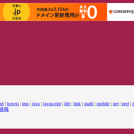
rd
|
howto
|
ims
|
java
|
javascript
|
life
|
link
|
math
|
mobile
|
net
|
perl
|
退職