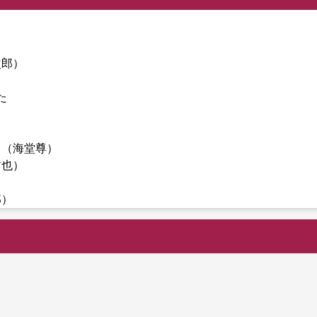
次郎）
た
 （海堂尊）
哲也）
郎）