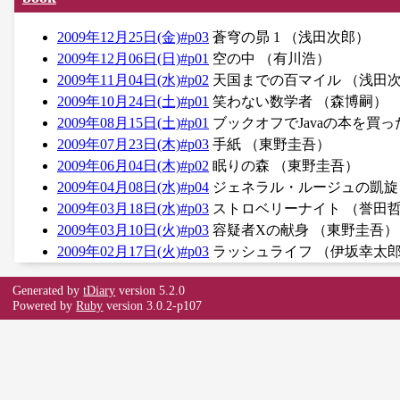
2009年12月25日(金)#p03
蒼穹の昴 1 （浅田次郎）
2009年12月06日(日)#p01
空の中 （有川浩）
2009年11月04日(水)#p02
天国までの百マイル （浅田
2009年10月24日(土)#p01
笑わない数学者 （森博嗣）
2009年08月15日(土)#p01
ブックオフでJavaの本を買っ
2009年07月23日(木)#p03
手紙 （東野圭吾）
2009年06月04日(木)#p02
眠りの森 （東野圭吾）
2009年04月08日(水)#p04
ジェネラル・ルージュの凱旋
2009年03月18日(水)#p03
ストロベリーナイト （誉田
2009年03月10日(火)#p03
容疑者Xの献身 （東野圭吾）
2009年02月17日(火)#p03
ラッシュライフ （伊坂幸太
Generated by
tDiary
version 5.2.0
Powered by
Ruby
version 3.0.2-p107