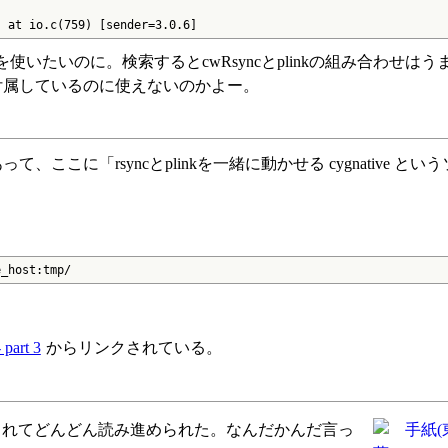
) at io.c(759) [sender=3.0.6]
nk.exeを使いたいのに。検索するとcwRsyncとplinkの組み合わせは
kが付属しているのに使えないのかよー。
、ここに「rsyncとplinkを一緒に動かせる cygnative と
e_host:tmp/
 part 3
からリンクされている。
まれてどんどん読み進められた。なんだかんだ言っ