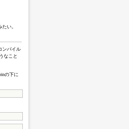
のみたい。
wsでコンパイル
ようなこと
inの下に