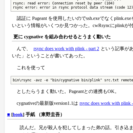
rsync: read error: Connection reset by peer (104)

rsync error: error in rsync protocol data stream (code 12
認証に Pageant を使用したいのでssh.exeでなくpli
いという情報がいくつか見つかった。cwRsyncにplin
更に cygnative を組み合わせるとうまく動いた
んで、
rsync does work with plink - part 2
という記事があって
いた」ということが書いてあった。
これを使って
bin\rsync -avz -e "bin/cygnative bin/plink" src.txt remot
としたらうまく動いた。Pageantとの連携もOK。
cygnativeの最新版version1.1は
rsync does work with plink -
■
[
book
] 手紙 （東野圭吾）
読んだ。兄が殺人を犯してしまった弟の話。引き込