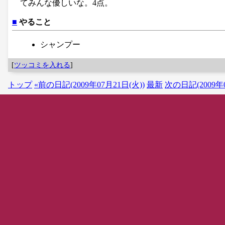
てみんな優しいな。4点。
■
やること
シャンプー
[
ツッコミを入れる
]
トップ
«前の日記(2009年07月21日(火))
最新
次の日記(2009年0