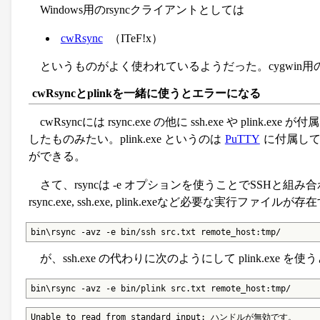
Windows用のrsyncクライアントとしては
cwRsync
（ITeF!x）
というものがよく使われているようだった。cygwin用の
cwRsyncとplinkを一緒に使うとエラーになる
cwRsyncには rsync.exe の他に ssh.exe や plink
したものみたい。plink.exe というのは
PuTTY
に付属して
ができる。
さて、rsyncは -e オプションを使うことでSSHと
rsync.exe, ssh.exe, plink.exeなど必要な実行ファ
bin\rsync -avz -e bin/ssh src.txt remote_host:tmp/
が、ssh.exe の代わりに次のようにして plink.ex
bin\rsync -avz -e bin/plink src.txt remote_host:tmp/
Unable to read from standard input: ハンドルが無効です。
