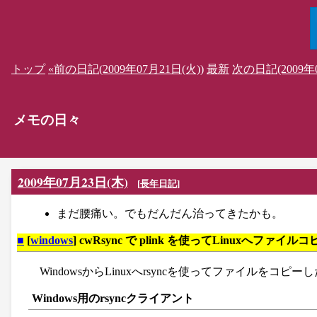
トップ
«前の日記(2009年07月21日(火))
最新
次の日記(2009年0
メモの日々
2009年07月23日(木)
[
長年日記
]
まだ腰痛い。でもだんだん治ってきたかも。
■
[
windows
] cwRsync で plink を使ってLinuxへファイル
WindowsからLinuxへrsyncを使ってファイルをコピ
Windows用のrsyncクライアント