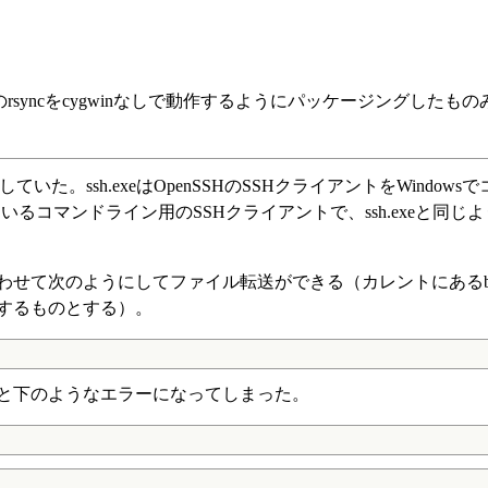
rsyncをcygwinなしで動作するようにパッケージングしたも
.exe が付属していた。ssh.exeはOpenSSHのSSHクライアントをWindo
いるコマンドライン用のSSHクライアントで、ssh.exeと同じ
組み合わせて次のようにしてファイル転送ができる（カレントにあるb
イルが存在するものとする）。
e を使うと下のようなエラーになってしまった。