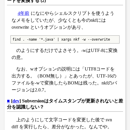
ードを変換する (2)
4年前
になにやらシェルスクリプトを使うよう
なメモをしていたが、少なくとも今のnkfには
overwrite というオプションがあり、
find . -name '*.java' | xargs nkf -w --overwrite
のようにするだけでよさそう。-wはUTF-8に変換
の意。
なお、wオプションの説明には「UTF8コードを
出力する。（BOM無し）」とあったが、UTF-16の
ファイルを-wで変換したらBOMは残った。nkfのバ
ージョンは2.0.7。
■
[
dev
] Subversionはタイムスタンプが更新されないと差
分を認識しない？
上のようにして文字コードを変更した後で svn
diff を実行したら、差分がなかった。なんでや。