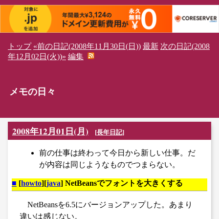
トップ
«前の日記(2008年11月30日(日))
最新
次の日記(2008
年12月02日(火))»
編集
メモの日々
2008年12月01日(月)
[
長年日記
]
前の仕事は終わって今日から新しい仕事。だ
が内容は同じようなものでつまらない。
■
[
howto
][
java
] NetBeansでフォントを大きくする
NetBeansを6.5にバージョンアップした。あまり
違いは感じない。