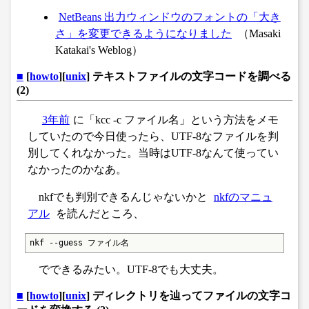
NetBeans 出力ウィンドウのフォントの「大き
さ」を変更できるようになりました
（Masaki
Katakai's Weblog）
■
[
howto
][
unix
] テキストファイルの文字コードを調べる
(2)
3年前
に「kcc -c ファイル名」という方法をメモ
していたので今日使ったら、UTF-8なファイルを判
別してくれなかった。当時はUTF-8なんて使ってい
なかったのかなあ。
nkfでも判別できるんじゃないかと
nkfのマニュ
アル
を読んだところ、
nkf --guess ファイル名
でできるみたい。UTF-8でも大丈夫。
■
[
howto
][
unix
] ディレクトリを辿ってファイルの文字コ