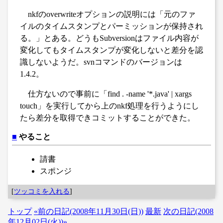
nkfのoverwriteオプションの説明には「元のファ
イルのタイムスタンプとパーミッションが保持され
る。」とある。どうもSubversionはファイル内容が
変化してもタイムスタンプが変化しないと差分を認
識しないようだ。svnコマンドのバージョンは
1.4.2。
仕方ないので事前に「find . -name '*.java' | xargs
touch」を実行してから上のnkf処理を行うようにし
たら差分を取得できコミットすることができた。
■
やること
請書
スポンジ
[
ツッコミを入れる
]
トップ
«前の日記(2008年11月30日(日))
最新
次の日記(2008
年12月02日(火))»