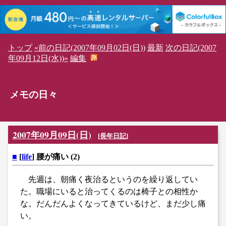
トップ
«前の日記(2007年09月02日(日))
最新
次の日記(2007
年09月12日(水))»
編集
メモの日々
2007年09月09日(日)
[
長年日記
]
■
[
life
] 腰が痛い (2)
先週は、朝痛く夜治るというのを繰り返してい
た。職場にいると治ってくるのは椅子との相性か
な。だんだんよくなってきているけど、まだ少し痛
い。