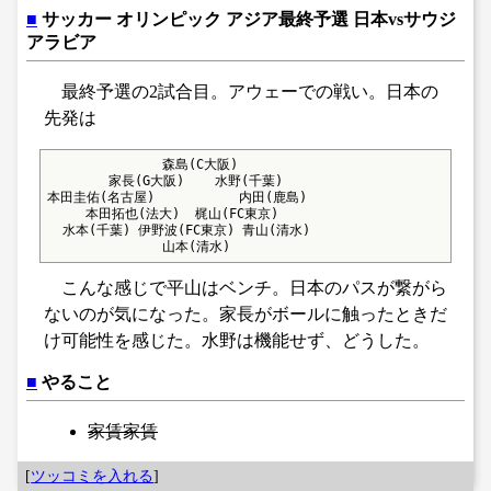
■
サッカー オリンピック アジア最終予選 日本vsサウジ
アラビア
最終予選の2試合目。アウェーでの戦い。日本の
先発は
               森島(C大阪)

        家長(G大阪)    水野(千葉)

本田圭佑(名古屋)           内田(鹿島)

     本田拓也(法大)  梶山(FC東京)

  水本(千葉) 伊野波(FC東京) 青山(清水)

               山本(清水)
こんな感じで平山はベンチ。日本のパスが繋がら
ないのが気になった。家長がボールに触ったときだ
け可能性を感じた。水野は機能せず、どうした。
■
やること
家賃家賃
[
ツッコミを入れる
]