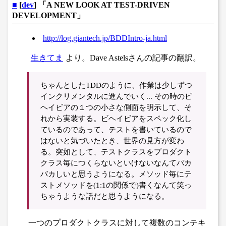
■
[
dev
] 「A NEW LOOK AT TEST-DRIVEN
DEVELOPMENT」
http://log.giantech.jp/BDDIntro-ja.html
生きてま
より。Dave Astelsさんの記事の翻訳。
ちゃんとしたTDDのように、作業は少しずつ
インクリメンタルに進んでいく... その時のビ
ヘイビアの１つの小さな側面を明示して、そ
れから実装する。ビヘイビアをスペック化し
ているのであって、テストを書いているので
はないと気づいたとき、世界の見方が変わ
る。突如として、テストクラスをプロダクト
クラス毎につくらないといけないなんてバカ
バカしいと思うようになる。メソッド毎にテ
ストメソッドを(1:1の関係で)書くなんて笑っ
ちゃうような話だと思うようになる。
一つのプロダクトクラスに対して複数のコンテキ