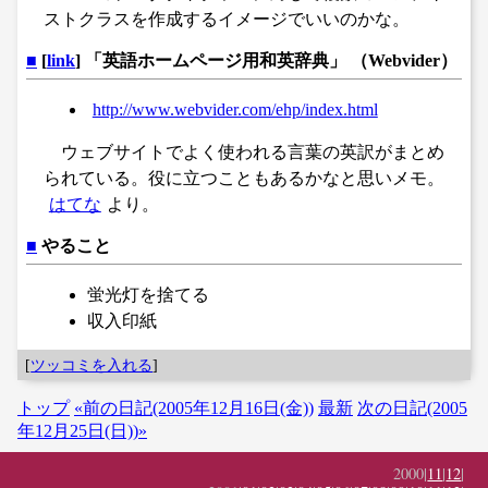
ストクラスを作成するイメージでいいのかな。
■
[
link
] 「英語ホームページ用和英辞典」 （Webvider）
http://www.webvider.com/ehp/index.html
ウェブサイトでよく使われる言葉の英訳がまとめ
られている。役に立つこともあるかなと思いメモ。
はてな
より。
■
やること
蛍光灯を捨てる
収入印紙
[
ツッコミを入れる
]
トップ
«前の日記(2005年12月16日(金))
最新
次の日記(2005
年12月25日(日))»
2000|
11
|
12
|