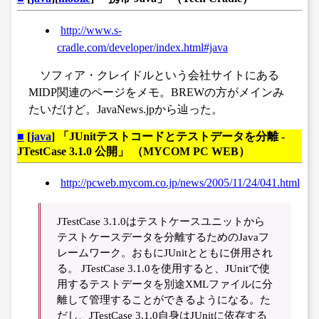
http://www.s-
cradle.com/developer/index.html#java
ソフィア・クレイドルという会社サイトにある
MIDP関連のページをメモ。BREWの方がメインみ
たいだけど。JavaNews.jpから辿った。
■
[
java
] 「JUnitテストコードとテストデータを分離 -
JTestCase 3.1.0 公開」 （MYCOM PC WEB）
http://pcweb.mycom.co.jp/news/2005/11/24/041.html
JTestCase 3.1.0はテストケースユニットから
テストケースデータを分離するためのJavaフ
レームワーク。おもにJUnitとともに併用され
る。 JTestCase 3.1.0を使用すると、JUnitで使
用するテストデータを別途XMLファイルに分
離して管理することができるようになる。た
だし、JTestCase 3.1.0自身はJUnitに依存する