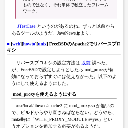
ものではなく、それ単体で独立したフレーム
ワーク。
JTestCase
というのがあるのね。ずっと以前から
あるツールのようだ。JavaNews.jpより。
■
[
web
][
howto
][
unix
] FreeBSDのApache2でリバースプロ
キシ
リバースプロキシの設定方法は
以前
調べた。
が、FreeBSDで設定しようとしたらmod_proxyが有
効になっておらずすぐには使えなかった。以下のよ
うにして使えるようにした。
mod_proxyを使えるようにする
/usr/local/libexec/apache2 に mod_proxy.so が無いの
で、ビルドからやり直さねばならない。どうやら、
make時に「WITH_PROXY_MODULES=yes」とい
うオプションを追加する必要があるようだ。