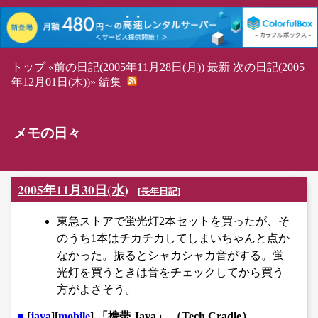
トップ
«前の日記(2005年11月28日(月))
最新
次の日記(2005
年12月01日(木))»
編集
メモの日々
2005年11月30日(水)
[
長年日記
]
東急ストアで蛍光灯2本セットを買ったが、そ
のうち1本はチカチカしてしまいちゃんと点か
なかった。振るとシャカシャカ音がする。蛍
光灯を買うときは音をチェックしてから買う
方がよさそう。
■
[
java
][
mobile
] 「携帯 Java」 （Tech Cradle）