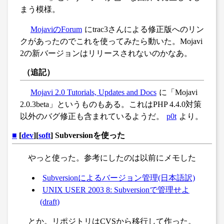
まう模様。
MojaviのForum
にtrac3さんによる修正版へのリン
クがあったのでこれを使ってみたら動いた。Mojavi
2の新バージョンはリリースされないのかなあ。
（追記）
Mojavi 2.0 Tutorials, Updates and Docs
に「Mojavi
2.0.3beta」というものもある。これはPHP 4.4.0対策
以外のバグ修正も含まれているようだ。
p0t
より。
■
[
dev
][
soft
] Subversionを使った
やっと使った。参考にしたのは以前にメモした
Subversionによるバージョン管理(日本語訳)
UNIX USER 2003 8: Subversionで管理せよ
(draft)
とか。リポジトリはCVSから移行して作った。