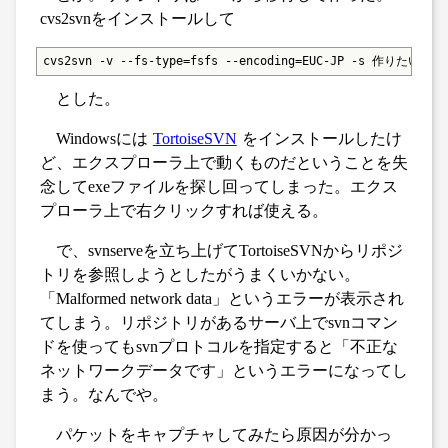
cvs2svnをインストールして
cvs2svn -v --fs-type=fsfs --encoding=EUC-JP -s 作り
とした。
Windowsには
TortoiseSVN
をインストールしたけ
ど、エクスプローラ上で動くものだということを失
念してexeファイルを探し回ってしまった。エクス
プローラ上で右クリックすれば使える。
で、svnserveを立ち上げてTortoiseSVNからリポジ
トリを参照しようとしたがうまくいかない。
「Malformed network data」というエラーが表示され
てしまう。リポジトリがあるサーバ上でsvnコマン
ドを使ってもsvnプロトコルを指定すると「不正な
ネットワークデータです」というエラーになってし
まう。なんでや。
パケットをキャプチャしてみたら原因が分かっ