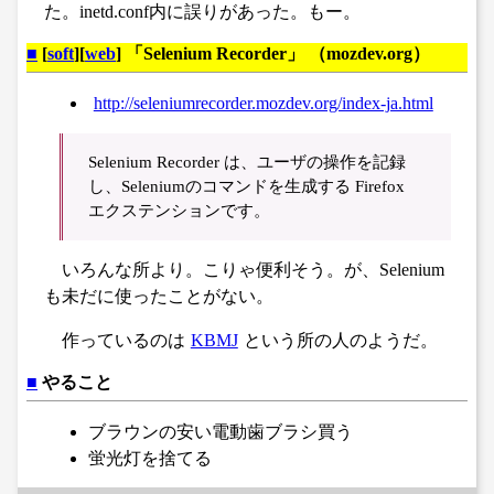
た。inetd.conf内に誤りがあった。もー。
■
[
soft
][
web
] 「Selenium Recorder」 （mozdev.org）
http://seleniumrecorder.mozdev.org/index-ja.html
Selenium Recorder は、ユーザの操作を記録
し、Seleniumのコマンドを生成する Firefox
エクステンションです。
いろんな所より。こりゃ便利そう。が、Selenium
も未だに使ったことがない。
作っているのは
KBMJ
という所の人のようだ。
■
やること
ブラウンの安い電動歯ブラシ買う
蛍光灯を捨てる