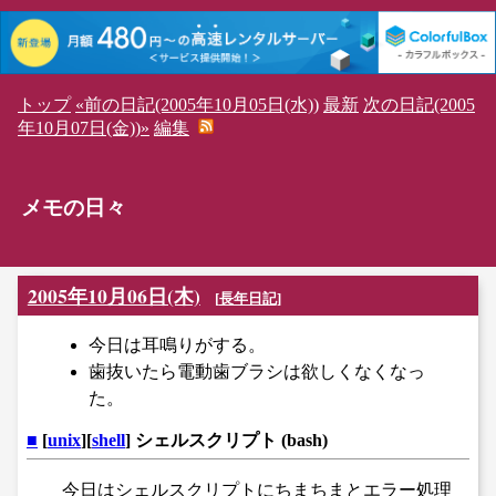
トップ
«前の日記(2005年10月05日(水))
最新
次の日記(2005
年10月07日(金))»
編集
メモの日々
2005年10月06日(木)
[
長年日記
]
今日は耳鳴りがする。
歯抜いたら電動歯ブラシは欲しくなくなっ
た。
■
[
unix
][
shell
] シェルスクリプト (bash)
今日はシェルスクリプトにちまちまとエラー処理