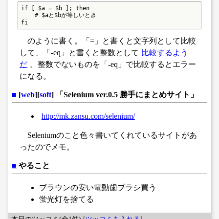
if [ $a = $b ]; then

    # $aと$bが等しいとき

fi
のように書く。「=」と書くと文字列として比較
して、「-eq」と書くと整数として
比較するよう
だ
。整数でないものを「-eq」で比較するとエラー
になる。
■
[
web
][
soft
] 「Selenium ver.0.5 勝手にまとめサイト」
http://mk.zansu.com/selenium/
Seleniumのこと色々書いてくれているサイトがあ
ったのでメモ。
■
やること
ブラウンの安い電動歯ブラシ買う
蛍光灯を捨てる
本日のツッコミ(全1件) [
ツッコミを入れる
]