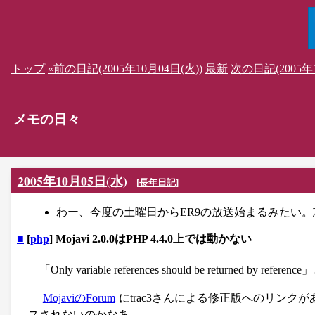
トップ
«前の日記(2005年10月04日(火))
最新
次の日記(2005年1
メモの日々
2005年10月05日(水)
[
長年日記
]
わー、今度の土曜日からER9の放送始まるみたい
■
[
php
] Mojavi 2.0.0はPHP 4.4.0上では動かない
「Only variable references should be retur
MojaviのForum
にtrac3さんによる修正版へのリンクが
スされないのかなあ。