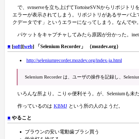
で、svnserveを立ち上げてTortoiseSVNからリポジトリ
エラーが表示されてしまう。リポジトリがあるサーバ上で
クデータです」というエラーになってしまう。なんでや
パケットをキャプチャしてみたら原因が分かった。inetd
■
[
soft
][
web
] 「Selenium Recorder」 （mozdev.org）
http://seleniumrecorder.mozdev.org/index-ja.html
Selenium Recorder は、ユーザの操作を記録し、Sel
いろんな所より。こりゃ便利そう。が、Seleniumも
作っているのは
KBMJ
という所の人のようだ。
■
やること
ブラウンの安い電動歯ブラシ買う