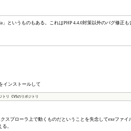
0.3beta」というものもある。これはPHP 4.4.0対策以外のバグ修
nをインストールして
たいリポジトリ CVSのリポジトリ
クスプローラ上で動くものだということを失念してexeファイ
える。