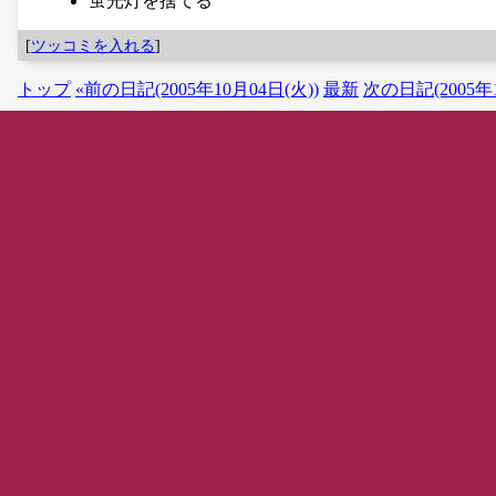
蛍光灯を捨てる
[
ツッコミを入れる
]
トップ
«前の日記(2005年10月04日(火))
最新
次の日記(2005年1