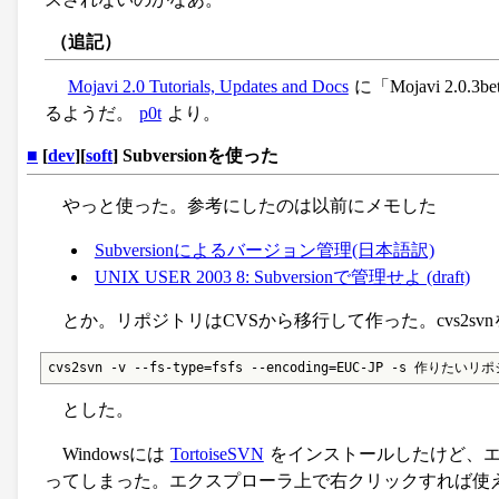
（追記）
Mojavi 2.0 Tutorials, Updates and Docs
に「Mojavi 2.
るようだ。
p0t
より。
■
[
dev
][
soft
] Subversionを使った
やっと使った。参考にしたのは以前にメモした
Subversionによるバージョン管理(日本語訳)
UNIX USER 2003 8: Subversionで管理せよ (draft)
とか。リポジトリはCVSから移行して作った。cvs2sv
cvs2svn -v --fs-type=fsfs --encoding=EUC-JP -s 作り
とした。
Windowsには
TortoiseSVN
をインストールしたけど、エ
ってしまった。エクスプローラ上で右クリックすれば使