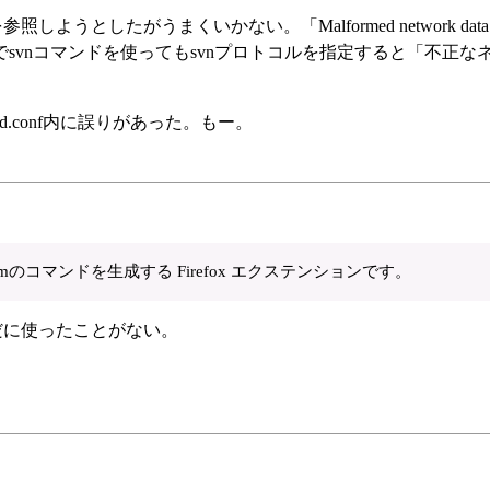
を参照しようとしたがうまくいかない。「Malformed network da
svnコマンドを使ってもsvnプロトコルを指定すると「不正な
。
.conf内に誤りがあった。もー。
eniumのコマンドを生成する Firefox エクステンションです。
未だに使ったことがない。