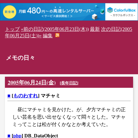
トップ
«前の日記(2005年06月23日(木))
最新
次の日記(2005
年06月25日(土))»
編集
メモの日々
2005年06月24日(金)
[
長年日記
]
■
[
ものわすれ
] マチャミ
昼にマチャミを見かけた。が、夕方マチャミの正
しい芸名を思い出せなくなって悶々とした。マチャ
ミってことは松が付くかなとか考えていた。
■
[
php
] DB_DataObject