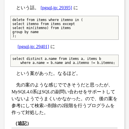
という話。
[pgsql-jp: 29395]
に
delete from items where itemno in (

select itemno from items except

select min(itemno) from items

group by name

);
[pgsql-jp: 29401]
に
select distinct a.name from items a, items b

    where a.name = b.name and a.itemno != b.itemno;
という案があった。なるほど。
先の案のような感じでできそうだと思ったが、
MySQL4.0系はSQLの副問い合わせをサポートして
いないようでうまくいかなかった。ので、後の案を
参考にして検索->削除の2段階を行うプログラムを
作って対処した。
（追記）