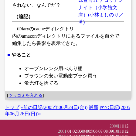
されない。なんでだ？
（追記）
tDiaryのcacheディレクトリ
内のamazonディレクトリにあるファイルを自分で
編集したら書影を表示できた。
■
やること
オーブンレンジ用べんり棚
ブラウンの安い電動歯ブラシ買う
蛍光灯を捨てる
[
ツッコミを入れる
]
トップ
«前の日記(2005年06月24日(金))
最新
次の日記(2005
年06月26日(日))»
2000|
11
|
12
|
2001|
01
|
02
|
03
|
04
|
05
|
06
|
07
|
08
|
09
|
10
|
11
|
12
|