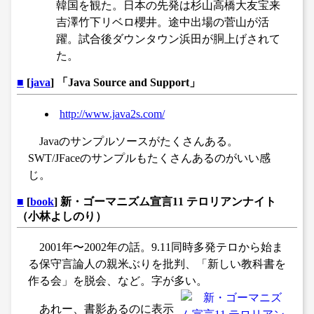
韓国を観た。日本の先発は杉山高橋大友宝来
吉澤竹下リベロ櫻井。途中出場の菅山が活
躍。試合後ダウンタウン浜田が胴上げされて
た。
■
[
java
] 「Java Source and Support」
http://www.java2s.com/
Javaのサンプルソースがたくさんある。
SWT/JFaceのサンプルもたくさんあるのがいい感
じ。
■
[
book
] 新・ゴーマニズム宣言11 テロリアンナイト
（小林よしのり）
2001年〜2002年の話。9.11同時多発テロから始ま
る保守言論人の親米ぶりを批判、「新しい教科書を
作る会」を脱会、など。字が多い。
あれー、書影あるのに表示