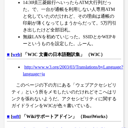
14:30頃三菱銀行へいったらATM大行列だっ
た。で、一台が通帳を利用しない人専用ATM
と化していたのだけれど、その理由は通帳の
印刷が薄くなってしまうからだって。5万円引
き出したけど全部旧札。
無線LANを初めていじった。SSIDとかWEPキ
ーというものを設定した。ふーん。
■
[
web
] 「W3C 文書の日本語翻訳集」 （W3C）
http://www.w3.org/2003/03/Translations/byLanguage?
language=ja
このページの下の方にある「ウェブアクセシビリ
ティ」という所をメモしたいのだけれどそこへはリ
ンクを張れないようだ。アクセシビリティに関する
ガイドラインをW3Cが色々書いている。
■
[
soft
] 「Wikiサポートアドイン」 （IburiWorks）