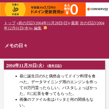
トップ
«前の日記(2004年11月28日(日))
最新
次の日記(2004
年12月01日(水))»
編集
メモの日々
2004年11月30日(火)
[
長年日記
]
昼に誕生日のSと偶然会ってドイツ料理を食
べた。データマイニング用のエンジンを作っ
て10万円貰ったらしい。パスタしょっぱかっ
た。Fに紅茶を奢ってもらった。
画像のファイル名はバッタと何の関係もな
い。