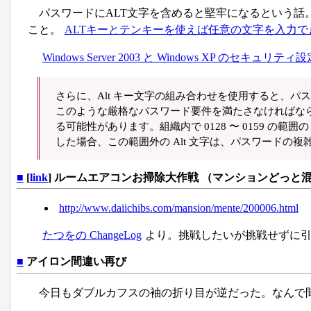
パスワードにALT文字を含めると堅牢になるという話
こと。
ALTキーとテンキーを使えば任意の文字を入力で
Windows Server 2003 と Windows XP のセキュリティ
さらに、Alt キー文字の組み合わせを使用すると、
このような厳格なパスワード要件を満たさなければな
る可能性があります。組織内で 0128 〜 0159 の
した場合、この範囲外の Alt 文字は、パスワード
■
[
link
] ルームエアコンお掃除大作戦 （マンションどっと
http://www.daiichibs.com/mansion/mente/200006.html
たつをの ChangeLog
より。挑戦したいが挑戦せずに
■
アイロン間違い再び
今日もダブルカフスの袖の折り目が逆だった。なんで