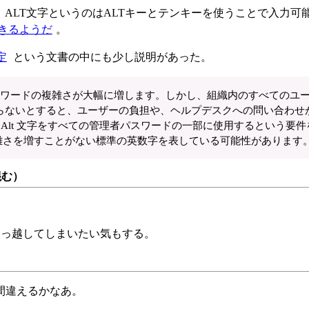
。ALT文字というのはALTキーとテンキーを使うことで入力可
きるようだ
。
設定
という文書の中にも少し説明があった。
パスワードの複雑さが大幅に増します。しかし、組織内のすべてのユ
らないとすると、ユーザーの負担や、ヘルプデスクへの問い合わせ
範囲の Alt 文字をすべての管理者パスワードの一部に使用するという要
の複雑さを増すことがない標準の英数字を表している可能性があります
混む）
引っ越してしまいたい気もする。
間違えるかなあ。