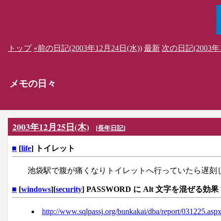
トップ
«前の日記(2003年12月24日(水))
最新
次の日記(2003年1
メモの日々
2003年12月25日(木)
[
長年日記
]
■
[
life
] トイレット
池袋駅で腹が痛くなりトイレットへ行っていたら遅刻
■
[
windows
][
security
] PASSWORD に Alt 文字を混ぜる効果
http://www.sqlpassj.org/bunkakai/dba/report/031225.asp