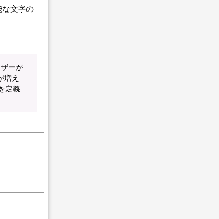
能な文字の
ーザーが
が増え
件を定義
。