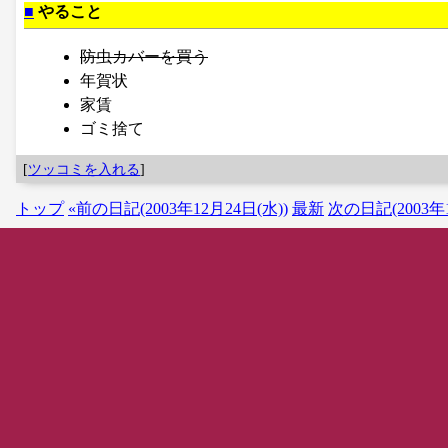
■
やること
防虫カバーを買う
年賀状
家賃
ゴミ捨て
[
ツッコミを入れる
]
トップ
«前の日記(2003年12月24日(水))
最新
次の日記(2003年1