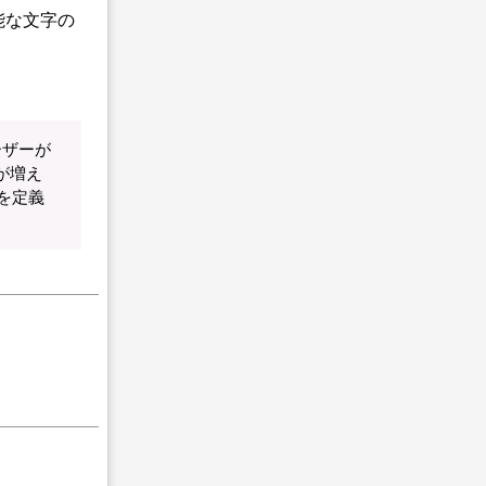
能な文字の
ーザーが
が増え
件を定義
。