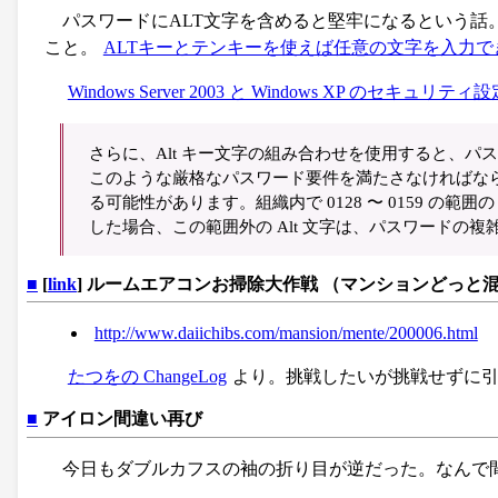
パスワードにALT文字を含めると堅牢になるという話
こと。
ALTキーとテンキーを使えば任意の文字を入力で
Windows Server 2003 と Windows XP のセキュリティ
さらに、Alt キー文字の組み合わせを使用すると、
このような厳格なパスワード要件を満たさなければな
る可能性があります。組織内で 0128 〜 0159 の
した場合、この範囲外の Alt 文字は、パスワード
■
[
link
] ルームエアコンお掃除大作戦 （マンションどっと
http://www.daiichibs.com/mansion/mente/200006.html
たつをの ChangeLog
より。挑戦したいが挑戦せずに
■
アイロン間違い再び
今日もダブルカフスの袖の折り目が逆だった。なんで