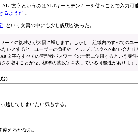
。ALT文字というのはALTキーとテンキーを使うことで入力可
きるようだ
。
設定
という文書の中にも少し説明があった。
パスワードの複雑さが大幅に増します。しかし、組織内のすべてのユ
らないとすると、ユーザーの負担や、ヘルプデスクへの問い合わせ
範囲の Alt 文字をすべての管理者パスワードの一部に使用するという要
の複雑さを増すことがない標準の英数字を表している可能性があります
混む）
引っ越してしまいたい気もする。
間違えるかなあ。