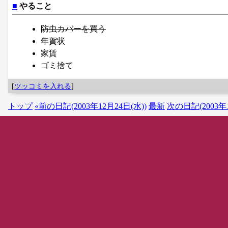
■
やること
防虫カバーを買う
年賀状
家賃
ゴミ捨て
[
ツッコミを入れる
]
トップ
«前の日記(2003年12月24日(水))
最新
次の日記(2003年1