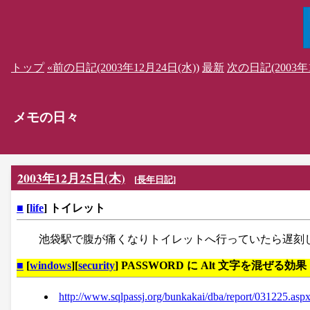
トップ
«前の日記(2003年12月24日(水))
最新
次の日記(2003年1
メモの日々
2003年12月25日(木)
[
長年日記
]
■
[
life
] トイレット
池袋駅で腹が痛くなりトイレットへ行っていたら遅刻
■
[
windows
][
security
] PASSWORD に Alt 文字を混ぜる効果
http://www.sqlpassj.org/bunkakai/dba/report/031225.asp