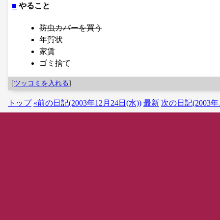
■
やること
防虫カバーを買う
年賀状
家賃
ゴミ捨て
[
ツッコミを入れる
]
トップ
«前の日記(2003年12月24日(水))
最新
次の日記(2003年1