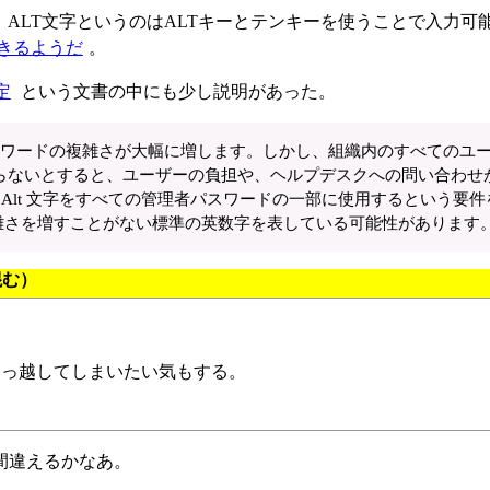
。ALT文字というのはALTキーとテンキーを使うことで入力可
きるようだ
。
設定
という文書の中にも少し説明があった。
パスワードの複雑さが大幅に増します。しかし、組織内のすべてのユ
らないとすると、ユーザーの負担や、ヘルプデスクへの問い合わせ
範囲の Alt 文字をすべての管理者パスワードの一部に使用するという要
の複雑さを増すことがない標準の英数字を表している可能性があります
混む）
引っ越してしまいたい気もする。
間違えるかなあ。