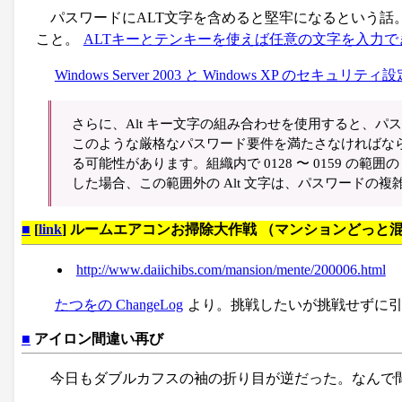
パスワードにALT文字を含めると堅牢になるという話
こと。
ALTキーとテンキーを使えば任意の文字を入力で
Windows Server 2003 と Windows XP のセキュリティ
さらに、Alt キー文字の組み合わせを使用すると、
このような厳格なパスワード要件を満たさなければな
る可能性があります。組織内で 0128 〜 0159 の
した場合、この範囲外の Alt 文字は、パスワード
■
[
link
] ルームエアコンお掃除大作戦 （マンションどっと
http://www.daiichibs.com/mansion/mente/200006.html
たつをの ChangeLog
より。挑戦したいが挑戦せずに
■
アイロン間違い再び
今日もダブルカフスの袖の折り目が逆だった。なんで