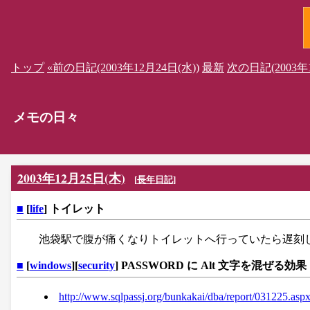
トップ
«前の日記(2003年12月24日(水))
最新
次の日記(2003年1
メモの日々
2003年12月25日(木)
[
長年日記
]
■
[
life
] トイレット
池袋駅で腹が痛くなりトイレットへ行っていたら遅刻
■
[
windows
][
security
] PASSWORD に Alt 文字を混ぜる効果
http://www.sqlpassj.org/bunkakai/dba/report/031225.asp