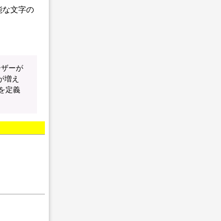
能な文字の
ーザーが
が増え
件を定義
。