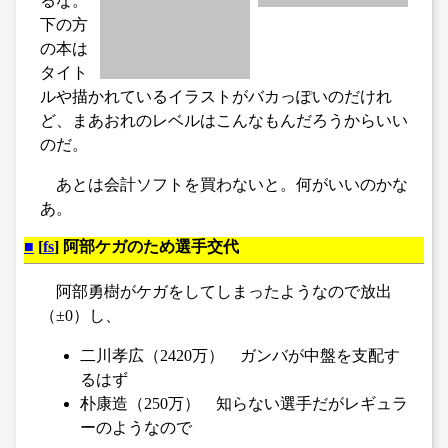
るな。
下の方
の本は
タイト
ルや描かれているイラストがバカっぽいのだけれ
ど、まあおれのレベルはこんなもんだろうからいい
のだ。
あとは会計ソフトを買わないと。何がいいのかな
あ。
■
[
fs
] 阿部ケガのため選手交代
阿部勇樹がケガをしてしまったようなので放出
（±0）し、
二川孝広（2420万） ガンバが中盤を支配す
るはず
朴康造（250万） 知らない選手だがレギュラ
ーのようなので