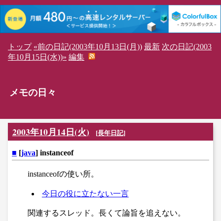
トップ
«前の日記(2003年10月13日(月))
最新
次の日記(2003
年10月15日(水))»
編集
メモの日々
2003年10月14日(火)
[
長年日記
]
■
[
java
] instanceof
instanceofの使い所。
今日の役に立たない一言
関連するスレッド。長くて論旨を追えない。