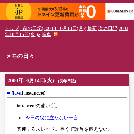
トップ
«前の日記(2003年10月13日(月))
最新
次の日記(2003
年10月15日(水))»
編集
メモの日々
2003年10月14日(火)
[
長年日記
]
■
[
java
] instanceof
instanceofの使い所。
今日の役に立たない一言
関連するスレッド。長くて論旨を追えない。