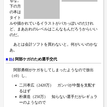
るな。
下の方
の本は
タイト
ルや描かれているイラストがバカっぽいのだけれ
ど、まあおれのレベルはこんなもんだろうからいい
のだ。
あとは会計ソフトを買わないと。何がいいのかな
あ。
■
[
fs
] 阿部ケガのため選手交代
阿部勇樹がケガをしてしまったようなので放出
（±0）し、
二川孝広（2420万） ガンバが中盤を支配す
るはず
朴康造（250万） 知らない選手だがレギュラ
ーのようなので