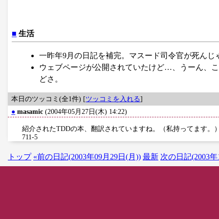
■
生活
一昨年9月の日記を補完。マスード司令官が死んじ
ウェブページが公開されていたけど…、うーん、こ
どさ。
本日のツッコミ(全1件) [
ツッコミを入れる
]
●
masamic
(2004年05月27日(木) 14:22)
紹介されたTDDの本、翻訳されていますね。（私持ってます。）<br>「
711-5
トップ
«前の日記(2003年09月29日(月))
最新
次の日記(2003年1