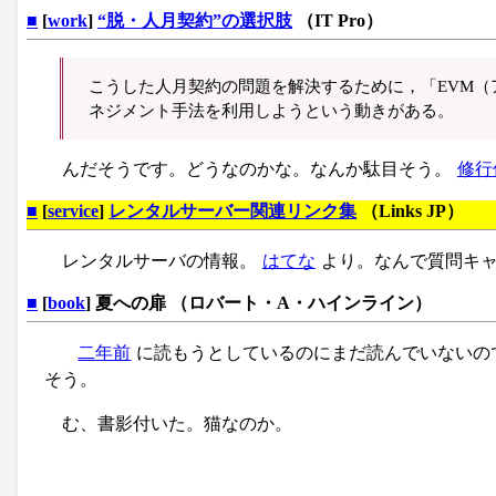
■
[
work
]
“脱・人月契約”の選択肢
（IT Pro）
こうした人月契約の問題を解決するために，「EVM
ネジメント手法を利用しようという動きがある。
んだそうです。どうなのかな。なんか駄目そう。
修行
■
[
service
]
レンタルサーバー関連リンク集
（Links JP）
レンタルサーバの情報。
はてな
より。なんで質問キ
■
[
book
] 夏への扉 （ロバート・A・ハインライン）
二年前
に読もうとしているのにまだ読んでいないの
そう。
む、書影付いた。猫なのか。