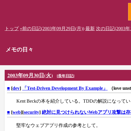
トップ
«前の日記(2003年09月29日(月))
最新
次の日記(2003年1
メモの日々
2003年09月30日(火)
[
長年日記
]
■
[
dev
]
「Test-Driven Development By Example」
（love uns
Kent Beckの本を紹介している。TDDの解説になって
■
[
web
][
security
]
絶対に見つけられないWebアプリ攻撃は
堅牢なウェブアプリ作成の参考として。