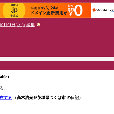
0月01日(水))»
編集
table）
いる。
存在する
（高木浩光＠茨城県つくば市 の日記）