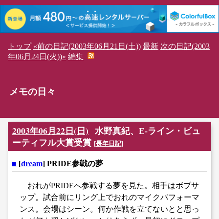
トップ
«前の日記(2003年06月21日(土))
最新
次の日記(2003
年06月24日(火))»
編集
メモの日々
2003年06月22日(日)
水野真紀、E-ライン・ビュ
ーティフル大賞受賞
[
長年日記
]
■
[
dream
] PRIDE参戦の夢
おれがPRIDEへ参戦する夢を見た。相手はボブサ
ップ。試合前にリング上でおれのマイクパフォーマ
ンス。会場はシーン。何か作戦を立てないとと思っ