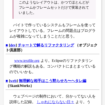
このようなレイアウトは、かつてほとんどが
フレームかフレームセットだけで実装されて
いました。
バイトで作っているシステムもフレームを使って
レイアウトしている。フレームの問題点はプログラ
ムが複雑になってしまうことだと思う。
■
[
dev
]
チャートで解るリファクタリング
（オブジェク
ト倶楽部）
www.textfile.org
より。Eclipseのリファクタリン
グ機能の解説もある。コンパクトにまとまっている
のでいいかも。
■
[
web
]
無理解な相手はこう黙らせろ〜ヘタレ編
（SkankWorks）
ウェブページの制作において、分かってない人を
説得した記録。
しゃれにならない日々
より。う