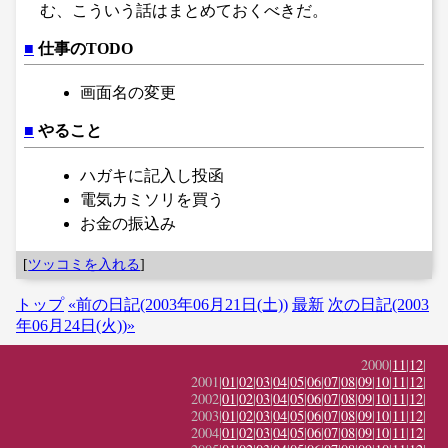
む、こういう話はまとめておくべきだ。
■
仕事のTODO
画面名の変更
■
やること
ハガキに記入し投函
電気カミソリを買う
お金の振込み
[
ツッコミを入れる
]
トップ
«前の日記(2003年06月21日(土))
最新
次の日記(2003
年06月24日(火))»
2000|
11
|
12
|
2001|
01
|
02
|
03
|
04
|
05
|
06
|
07
|
08
|
09
|
10
|
11
|
12
|
2002|
01
|
02
|
03
|
04
|
05
|
06
|
07
|
08
|
09
|
10
|
11
|
12
|
2003|
01
|
02
|
03
|
04
|
05
|
06
|
07
|
08
|
09
|
10
|
11
|
12
|
2004|
01
|
02
|
03
|
04
|
05
|
06
|
07
|
08
|
09
|
10
|
11
|
12
|