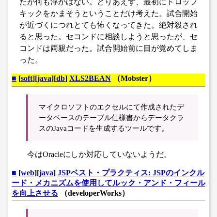
たが何も浮かばない。とりあえず、最初にドロップ
キックをかまそうということだけ考えた。試合開始
が近づくにつれとても怖くなってきた。絶対殺され
ると思った。セコンドに相談しようと思ったが、セ
コンドは両親だった。試合開始前に目が覚めてしま
った。
■
[
soft
][
java
][
db
]
XLS2BEAN
（Mobster）
マイクロソフトのエクセルにて作成されたデ
ータベースのテーブル仕様書からデータクラ
スのJavaコードを生成するツールです。
今はOracleにしか対応していないようだ。
■
[
web
][
java
]
JSPベスト・プラクティス: JSPのインクル
ード・メカニズムを使用してルック・アンド・フィール
を向上させる
（developerWorks）