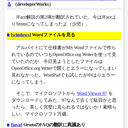
る
（developerWorks）
JFace解説の第2弾が翻訳されていた。今はJFaceよ
りStrutsになってしまったよ（少悲）。
■
[
windows
] Wordファイルを見る
アルバイトにて仕様書がMS Wordファイルで作ら
れているのでいつもOpenOffice.org Writerを使って見
ていたのだが、今日見ようとしたファイルは
OpenOffice.org Writerで開くとエラーになってしまい
見れなかった。WordPadでも試したがやはりエラー
になってしまう。
そこで、マイクロソフトから
Word Viewer 97
を
ダウンロードしてみた。97なんて古くて駄目かと思
ったら、美しく完璧に見られるではないか！素晴ら
しい、マイクロソフト万歳。
■
[
java
] StrutsのFAQの翻訳に異議あり