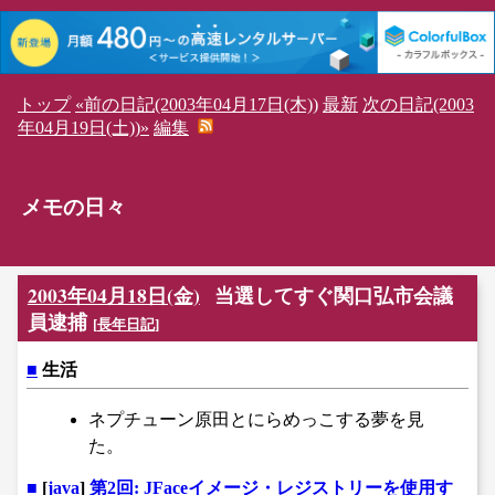
トップ
«前の日記(2003年04月17日(木))
最新
次の日記(2003
年04月19日(土))»
編集
メモの日々
2003年04月18日(金)
当選してすぐ関口弘市会議
員逮捕
[
長年日記
]
■
生活
ネプチューン原田とにらめっこする夢を見
た。
■
[
java
]
第2回: JFaceイメージ・レジストリーを使用す