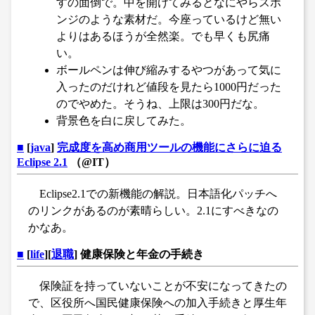
すの面倒で。中を開けてみるとなにやらスポ
ンジのような素材だ。今座っているけど無い
よりはあるほうが全然楽。でも早くも尻痛
い。
ボールペンは伸び縮みするやつがあって気に
入ったのだけれど値段を見たら1000円だった
のでやめた。そうね、上限は300円だな。
背景色を白に戻してみた。
■
[
java
]
完成度を高め商用ツールの機能にさらに迫る
Eclipse 2.1
（@IT）
Eclipse2.1での新機能の解説。日本語化パッチへ
のリンクがあるのが素晴らしい。2.1にすべきなの
かなあ。
■
[
life
][
退職
] 健康保険と年金の手続き
保険証を持っていないことが不安になってきたの
で、区役所へ国民健康保険への加入手続きと厚生年