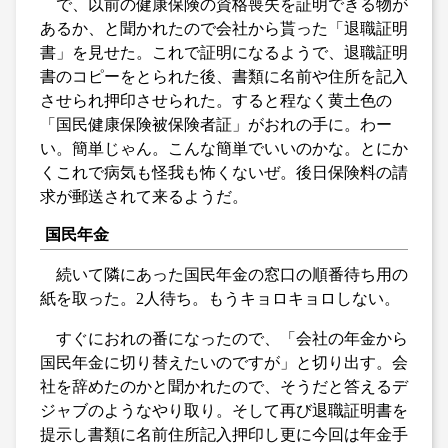
で、以前の健康保険の資格喪失を証明できる物が
あるか、と聞かれたので会社から貰った「退職証明
書」を見せた。これで証明になるようで、退職証明
書のコピーをとられた後、書類に名前や住所を記入
させられ押印させられた。すると程なく黄土色の
「国民健康保険被保険者証」がおれの手に。わー
い。簡単じゃん。こんな簡単でいいのかな。とにか
くこれで病気も怪我も怖くないぜ。後日保険料の請
求が郵送されて来るようだ。
国民年金
続いて隣にあった国民年金の窓口の順番待ち用の
紙を取った。2人待ち。もうキョロキョロしない。
すぐにおれの番になったので、「会社の年金から
国民年金に切り替えたいのですが」と切り出す。会
社を辞めたのかと聞かれたので、そうだと答えるデ
ジャブのようなやり取り。そして再び退職証明書を
提示し書類に名前住所記入押印し更に今回は年金手