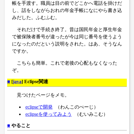
帳を手渡す。職員は目の前でどこかへ電話を掛けだ
し、話をしながらおれの年金手帳になにやら書き込
みだした。ふむふむ。
それだけで手続き終了。昔は国民年金と厚生年金
で被保険者番号が違ったが今は同じ番号を使うよう
になったのだという説明をされた。はあ、そうなん
ですか。
こちらも簡単。これで老後の心配もなくなった
ぞ。
■
[
java
] Eclipse関連
見つけたページをメモ。
eclipseで開発
（わんこのぺーじ）
eclipseを使ってみよう
（むいみこむ）
■
やること