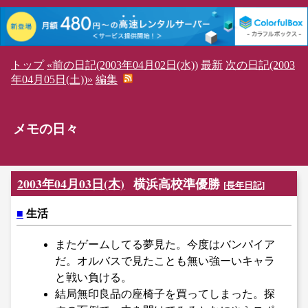
トップ
«前の日記(2003年04月02日(水))
最新
次の日記(2003
年04月05日(土))»
編集
メモの日々
2003年04月03日(木)
横浜高校準優勝
[
長年日記
]
■
生活
またゲームしてる夢見た。今度はバンパイア
だ。オルバスで見たことも無い強ーいキャラ
と戦い負ける。
結局無印良品の座椅子を買ってしまった。探