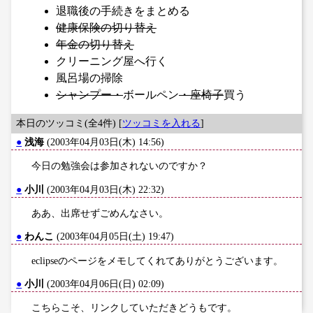
退職後の手続きをまとめる
健康保険の切り替え
年金の切り替え
クリーニング屋へ行く
風呂場の掃除
シャンプー・
ボールペン
・座椅子
買う
本日のツッコミ(全4件) [
ツッコミを入れる
]
●
浅海
(2003年04月03日(木) 14:56)
今日の勉強会は参加されないのですか？
●
小川
(2003年04月03日(木) 22:32)
ああ、出席せずごめんなさい。
●
わんこ
(2003年04月05日(土) 19:47)
eclipseのページをメモしてくれてありがとうございます。
●
小川
(2003年04月06日(日) 02:09)
こちらこそ、リンクしていただきどうもです。