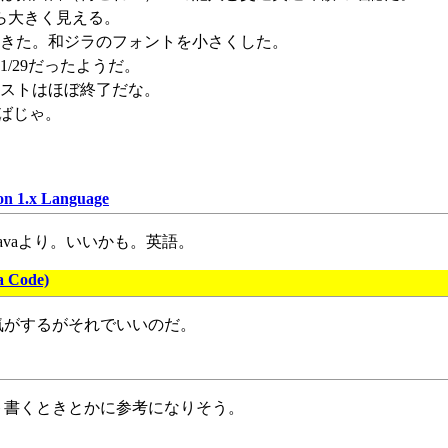
ら大きく見える。
きた。和ジラのフォントを小さくした。
/29だったようだ。
ストはほぼ終了だな。
らばじゃ。
on 1.x Language
t Javaより。いいかも。英語。
Code)
気がするがそれでいいのだ。
ト書くときとかに参考になりそう。