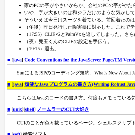
家のPCの字が小さいからか、会社のPCの字がやた
いや、字が大きいのは和ジラだけのような気がして
そういえば今日はスーツを着ている。前回着たのは1
（午後）昨日発行した障害票に対応した。これでテ
（17:55）CLIE×2とPalmVxを返してしまった。さ
（夜）兒玉くんのCLIEの設定を手伝う。
（19:15）退出。
■
[
java
]
Code Conventions for the JavaServer PagesTM Versi
SunによるJSPのコーディング規約。What's New Abou
■
[
java
]
頑健なJavaプログラムの書き方(Writing Robust Java 
こちらはJavaのコードの書き方。何度もメモっている
■
[
unix
][
shell
]
ノームラーのCUI大好き
CUIのことが色々載っているページ。シェルスクリプ
■
[
soft
] 検索ソフト