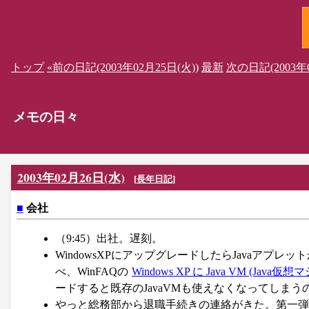
トップ
«前の日記(2003年02月25日(火))
最新
次の日記(2003年0
メモの日々
2003年02月26日(水)
[
長年日記
]
■
会社
（9:45）出社。遅刻。
WindowsXPにアップグレードしたらJavaア
べ、WinFAQの
Windows XP に Java VM (Jav
ードすると既存のJavaVMも使えなくなってしまう
やっと総務部から退職手続きの連絡がきた。第一弾