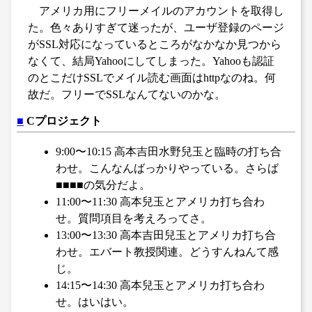
アメリカ用にフリーメイルのアカウントを取得し
た。色々ありすぎて迷ったが、ユーザ登録のページ
がSSL対応になっているところがなかなか見つから
なくて、結局Yahooにしてしまった。Yahooも認証
のとこだけSSLでメイル読む画面はhttpなのね。何
故だ。フリーでSSLなんてないのかな。
■
Cプロジェクト
9:00〜10:15 高本吉田水野兒玉と臨時の打ち合
わせ。こんなんばっかりやっている。さらば
■■■■の気分だよ。
11:00〜11:30 高本兒玉とアメリカ打ち合わ
せ。質問項目を考えろってさ。
13:00〜13:30 高本吉田兒玉とアメリカ打ち合
わせ。エバート教授関連。どうすんねんて感
じ。
14:15〜14:30 高本兒玉とアメリカ打ち合わ
せ。はいはい。