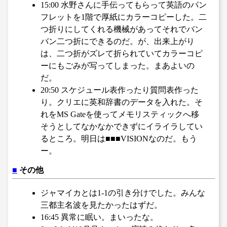
15:00 水野さんに手伝ってもらって英語のパン
フレットを1階で厚紙にカラーコピーした。二
つ折りにしてくれる機械があってそれでバン
バン二つ折にできるのだ。が、出来上がり
は、二つ折がズレて折られていてカラーコピ
ーにもごみが写ってしまった。まあよいの
だ。
20:50 スケジュール表作ったり質問表作った
り。クリエに英和辞書のデータを入れた。そ
れをMS Gateを使ってメモリスティックへ移
そうとしてなかなかできずにイライラしてい
るところ。明日は■■■VISIONなのだ。もう
ー。
■
その他
ジャマイカとは1-1の引き分けでした。みんな
三都主名波を見たかったはずだ。
16:45 異常に眠い。まいったな。