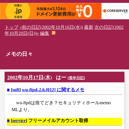
トップ
«前の日記(2002年10月16日(水))
最新
次の日記(2002
年10月20日(日))»
編集
メモの日々
2002年10月17日(木)
はー
[
長年日記
]
■
[
soft
]
wu-ftpd-2.6.[012] に関するメモ
wu-ftpdは捨てどき？セキュリティホールmemo
MLより。
■
[
service
] フリーメイルアカウント取得