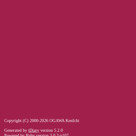
Copyright (C) 2000-2026 OGAWA KenIchi
Generated by
tDiary
version 5.2.0
Powered by
Ruby
version 3.0.2-p107