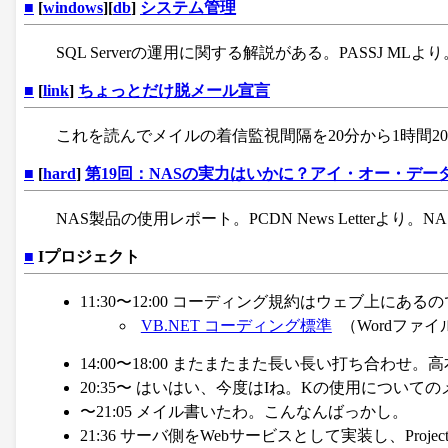
■
[
windows
][
db
]
システム管理
SQL Serverの運用に関する解説がある。PASSJ ML
■
[
link
]
ちょっとだけ脱メール宣言
これを読んでメイルの着信監視間隔を20分から1時間20分へ
■
[
hard
]
第19回：NASの実力はいかに？アイ・オー・データの「
NAS製品の使用レポート。PCDN News Letterよ
■
Iプロジェクト
11:30〜12:00 コーディング規約はウェブ上にあ
VB.NET コーディング標準
（Wordファイ
14:00〜18:00 またまたまた長い長い打ち合わ
20:35〜 はいはい、今度はIね。Kの使用について
〜21:05 メイル書いたわ。こんなんばっかし。
21:36 サーバ側をWebサービスとして実装し、P