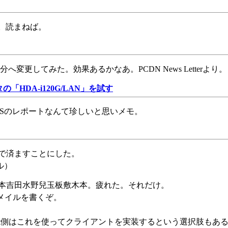
より。読まねば。
変更してみた。効果あるかなあ。PCDN News Letterより。
HDA-i120G/LAN」を試す
り。NASのレポートなんて珍しいと思いメモ。
るので済ますことにした。
ル）
せ。高本吉田水野兒玉板敷木本。疲れた。それだけ。
のメイルを書くぞ。
roject側はこれを使ってクライアントを実装するという選択肢もあ