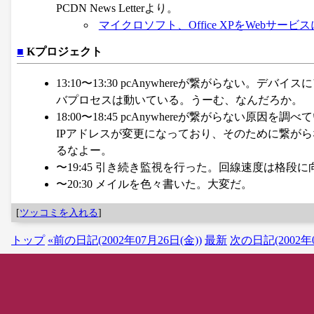
PCDN News Letterより。
マイクロソフト、Office XPをWebサー
■
Kプロジェクト
13:10〜13:30 pcAnywhereが繋がらない。
バプロセスは動いている。うーむ、なんだろか。
18:00〜18:45 pcAnywhereが繋がらな
IPアドレスが変更になっており、そのために繋が
るなよー。
〜19:45 引き続き監視を行った。回線速度は格段
〜20:30 メイルを色々書いた。大変だ。
[
ツッコミを入れる
]
トップ
«前の日記(2002年07月26日(金))
最新
次の日記(2002年0