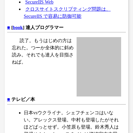
SecureIIS Web
クロスサイトスクリプティング問題は、
SecureIIS で容易に防御可能
■
[
book
] 達人プログラマー
読了。もうはじめの方は
忘れた。つーか全体的に斜め
読み。それでも達人を目指さ
ねば。
■
テレビ／本
日本vsウクライナ。シェフチェンコはいな
い。アレックス登場。中村も登場したがそれ
ほどぱっとせず。小笠原も登場。鈴木秀人は