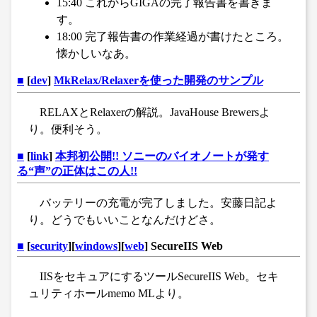
15:40 これからGIGAの完了報告書を書きま
す。
18:00 完了報告書の作業経過が書けたところ。
懐かしいなあ。
■
[
dev
]
MkRelax/Relaxerを使った開発のサンプル
RELAXとRelaxerの解説。JavaHouse Brewersよ
り。便利そう。
■
[
link
]
本邦初公開!! ソニーのバイオノートが発す
る“声”の正体はこの人!!
バッテリーの充電が完了しました。安藤日記よ
り。どうでもいいことなんだけどさ。
■
[
security
][
windows
][
web
] SecureIIS Web
IISをセキュアにするツールSecureIIS Web。セキ
ュリティホールmemo MLより。