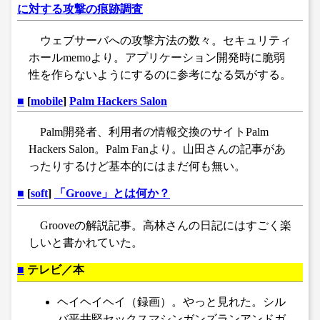
に対する攻撃の痕跡調査
ウェブサーバへの攻撃方法の数々。セキュリティ
ホールmemoより。アプリケーション開発時に脆弱
性を作らないようにするのに参考になる気がする。
■
[
mobile
]
Palm Hackers Salon
Palm開発者、利用者の情報交換のサイトPalm
Hackers Salon。Palm Fanより。山田さんの記事があ
ったりするけど基本的にはまだ何も無い。
■
[
soft
]
「Groove」とは何か？
Grooveの解説記事。高林さんの日記にはすごく楽
しいと書かれていた。
■
テレビ／本
ヘイヘイヘイ（録画）。やっと見れた。シル
バ平井堅セックスマシンガンズランアンドガ