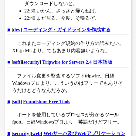
ダウンロードしないと。
22:30 いかん、さっさと帰らねば。
22:40 まだ居る。今度こそ帰るぞ。
■
[
dev
]
コーディング・ガイドラインを作成する
これまたコーディング規約の作り方の話みたい。
XP-jp MLより。でもあまり内容無いような。
■
[
soft
][
security
]
Tripwire for Servers 2.4 日本語版
ファイル変更を監査するソフトtripwire。日経
Windowsプロより。こういうのはフリーでもありそ
うだけどどうなんだろか。
■
[
soft
]
Foundstone Free Tools
ポートを使用しているプロセスが分かるツール
fport。日経Windowsプロより。英語だけどフリー。
■
[
security
][
web
]
Webサーバ及びWebアプリケーション