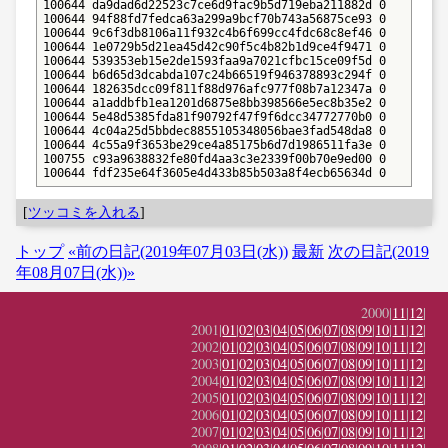
100644 da9dad6d22523c7ce6d9fac9b5d719eba211882d 0       .t
100644 94f88fd7fedca63a299a9bcf70b743a56875ce93 0       Ge
100644 9c6f3db8106a11f932c4b6f699cc4fdc68c8ef46 0       LI
100644 1e0729b5d21ea45d42c90f5c4b82b1d9ce4f9471 0       RE
100644 539353eb15e2de1593faa9a7021cfbc15ce09f5d 0       RE
100644 b6d65d3dcabda107c24b66519f946378893c294f 0       Ra
100644 182635dcc09f811f88d976afc977f08b7a12347a 0       li
100644 a1addbfb1ea1201d6875e8bb398566e5ec8b35e2 0       li
100644 5e48d5385fda81f90792f47f9f6dcc34772770b0 0       li
100644 4c04a25d5bbdec8855105348056bae3fad548da8 0       li
100644 4c55a9f3653be29ce4a85175b6d7d1986511fa3e 0       te
100755 c93a9638832fe80fd4aa3c3e2339f00b70e9ed00 0       te
100644 fdf235e64f3605e4d433b85b503a8f4ecb65634d 0       t
[
ツッコミを入れる
]
トップ
«前の日記(2019年07月03日(水))
最新
次の日記(2019
年08月07日(水))»
2000|
11
|
12
|
2001|
01
|
02
|
03
|
04
|
05
|
06
|
07
|
08
|
09
|
10
|
11
|
12
|
2002|
01
|
02
|
03
|
04
|
05
|
06
|
07
|
08
|
09
|
10
|
11
|
12
|
2003|
01
|
02
|
03
|
04
|
05
|
06
|
07
|
08
|
09
|
10
|
11
|
12
|
2004|
01
|
02
|
03
|
04
|
05
|
06
|
07
|
08
|
09
|
10
|
11
|
12
|
2005|
01
|
02
|
03
|
04
|
05
|
06
|
07
|
08
|
09
|
10
|
11
|
12
|
2006|
01
|
02
|
03
|
04
|
05
|
06
|
07
|
08
|
09
|
10
|
11
|
12
|
2007|
01
|
02
|
03
|
04
|
05
|
06
|
07
|
08
|
09
|
10
|
11
|
12
|