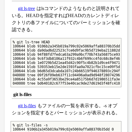
git ls-tree
はlsコマンドのようなものと説明されて
いる。HEADを指定すればHEADのカレントディレ
クトリの各ファイルについてのパーミッションを確
認できる。
% git ls-tree HEAD

100644 blob 9106b2a345b019a799c02e5069affa88370b35dd    .g
100644 blob da9dad6d22523c7ce6d9fac9b5d719eba211882d    .t
100644 blob 94f88fd7fedca63a299a9bcf70b743a56875ce93    Ge
100644 blob 9c6f3db8106a11f932c4b6f699cc4fdc68c8ef46    LI
100644 blob 1e0729b5d21ea45d42c90f5c4b82b1d9ce4f9471    RE
100644 blob 539353eb15e2de1593faa9a7021cfbc15ce09f5d    RE
100644 blob b6d65d3dcabda107c24b66519f946378893c294f    Ra
040000 tree 09f26f09eb637f11c04496a0ad9d948f28074296    li
100644 blob 4c55a9f3653be29ce4a85175b6d7d1986511fa3e    te
040000 tree bd640182c677f53e40cac9de27d619d3f48fc410    t
git ls-files
git ls-files
もファイルの一覧を表示する。-s オプ
ションを指定するとパーミッションが表示される。
% git ls-files -s

100644 9106b2a345b019a799c02e5069affa88370b35dd 0       .g