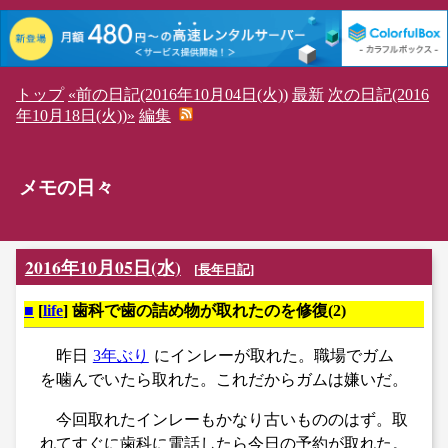
トップ
«前の日記(2016年10月04日(火))
最新
次の日記(2016
年10月18日(火))»
編集
メモの日々
2016年10月05日(水)
[
長年日記
]
■
[
life
] 歯科で歯の詰め物が取れたのを修復(2)
昨日
3年ぶり
にインレーが取れた。職場でガム
を噛んでいたら取れた。これだからガムは嫌いだ。
今回取れたインレーもかなり古いもののはず。取
れてすぐに歯科に電話したら今日の予約が取れた。