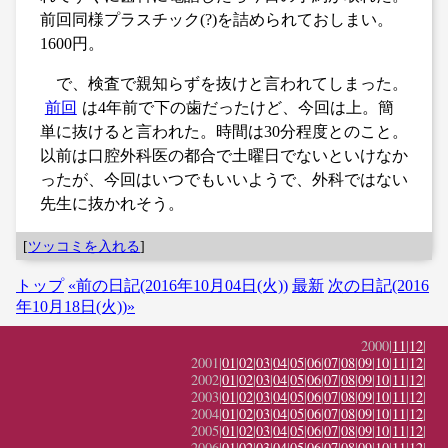
前回同様プラスチック(?)を詰められておしまい。
1600円。
で、検査で親知らずを抜けと言われてしまった。
前回
は4年前で下の歯だったけど、今回は上。簡
単に抜けると言われた。時間は30分程度とのこと。
以前は口腔外科医の都合で土曜日でないといけなか
ったが、今回はいつでもいいようで、外科ではない
先生に抜かれそう。
[
ツッコミを入れる
]
トップ
«前の日記(2016年10月04日(火))
最新
次の日記(2016
年10月18日(火))»
2000|
11
|
12
|
2001|
01
|
02
|
03
|
04
|
05
|
06
|
07
|
08
|
09
|
10
|
11
|
12
|
2002|
01
|
02
|
03
|
04
|
05
|
06
|
07
|
08
|
09
|
10
|
11
|
12
|
2003|
01
|
02
|
03
|
04
|
05
|
06
|
07
|
08
|
09
|
10
|
11
|
12
|
2004|
01
|
02
|
03
|
04
|
05
|
06
|
07
|
08
|
09
|
10
|
11
|
12
|
2005|
01
|
02
|
03
|
04
|
05
|
06
|
07
|
08
|
09
|
10
|
11
|
12
|
2006|
01
|
02
|
03
|
04
|
05
|
06
|
07
|
08
|
09
|
10
|
11
|
12
|