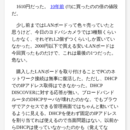
1610円だった。
10年前
(!!)に買ったのの倍の値段
だ。
少し前まではLANボードって色々売っていたと
思うけど、今日のヨドバシカメラでは3種類くらい
しかなく、それぞれ1,2個ずつくらいしか置いてい
なかった。2000円以下で買える安いLANボードは
今回買ったものだけで、これは最後の1つだった。
危ない。
購入したLANボードを取り付けることでPCのネ
ットワーク接続は無事に復活した。ただし、DHCP
でのIPアドレス取得はできなかった。DHCP
DISCOVERに対する応答が無い。ブロードバンド
ルータのDHCPサーバが壊れたのかな。でもブラウ
ザでアクセスできる管理画面ではちゃんと動いてい
るように見える。DHCPを使わず固定のIPアドレス
を割り当てれば使えるので当面問題はない。以前か
らDHCPは使っていなかったのかも（覚えてな