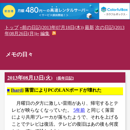
トップ
«前の日記(2013年07月18日(木))
最新
次の日記(2013
年08月26日(月))»
編集
メモの日々
2013年08月13日(火)
[
長年日記
]
■
[
hard
] 落雷によりPCのLANボードが壊れた
月曜日の夕方に激しい雷雨があり、帰宅するとテ
レビが映らなくなっていた。
5年前
と同じく落雷
により共用ブレーカが落ちたようで、それを上げる
ことでテレビは復活。テレビの復旧はあの後も何度