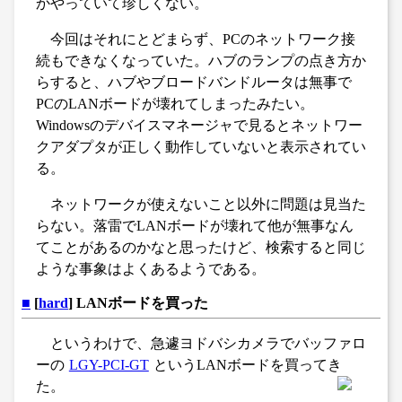
かやっていて珍しくない。
今回はそれにとどまらず、PCのネットワーク接
続もできなくなっていた。ハブのランプの点き方か
らすると、ハブやブロードバンドルータは無事で
PCのLANボードが壊れてしまったみたい。
Windowsのデバイスマネージャで見るとネットワー
クアダプタが正しく動作していないと表示されてい
る。
ネットワークが使えないこと以外に問題は見当た
らない。落雷でLANボードが壊れて他が無事なん
てことがあるのかなと思ったけど、検索すると同じ
ような事象はよくあるようである。
■
[
hard
] LANボードを買った
というわけで、急遽ヨドバシカメラでバッファロ
ーの
LGY-PCI-GT
というLANボードを買ってき
た。