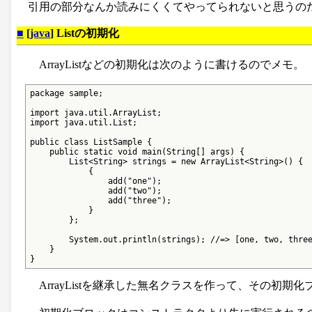
引用の部分なんか読みにくくてやってられないと思うの
■
[
java
] Listの初期化
ArrayListなどの初期化は次のように書けるのでメモ。
package sample;

import java.util.ArrayList;

import java.util.List;

public class ListSample {

    public static void main(String[] args) {

        List<String> strings = new ArrayList<String>() {

            {

                add("one");

                add("two");

                add("three");

            }

        };

        System.out.println(strings); //=> [one, two, three
    }

}
ArrayListを継承した無名クラスを作って、その初