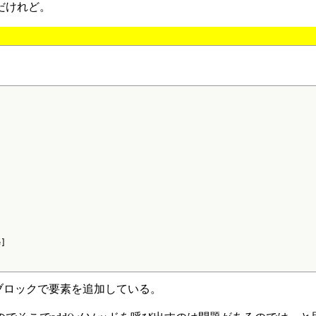
だけれど。
]

期化ブロックで要素を追加している。