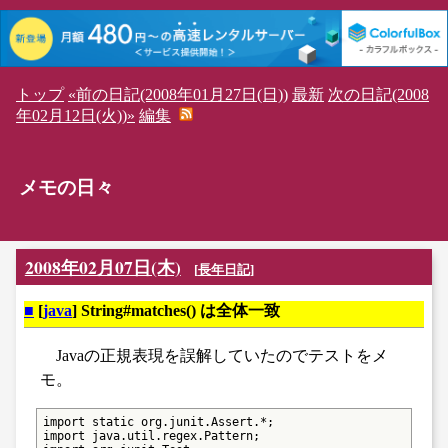
トップ
«前の日記(2008年01月27日(日))
最新
次の日記(2008
年02月12日(火))»
編集
メモの日々
2008年02月07日(木)
[
長年日記
]
■
[
java
] String#matches() は全体一致
Javaの正規表現を誤解していたのでテストをメ
モ。
import static org.junit.Assert.*;

import java.util.regex.Pattern;
