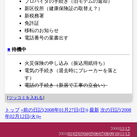
プロバイダの手続き（旧モデムの返却）
新区役所（健康保険証の取替え？）
新税務署
免許証
移転のお知らせ
電話番号の葉書出す
■
待機中
火災保険の申し込み（振込用紙待ち）
電気の手続き（退去時にブレーカーを落と
す）
電話の手続き（新居で工事の立会い）
[
ツッコミを入れる
]
トップ
«前の日記(2008年01月27日(日))
最新
次の日記(2008
年02月12日(火))»
2000|
11
|
12
|
2001|
01
|
02
|
03
|
04
|
05
|
06
|
07
|
08
|
09
|
10
|
11
|
12
|