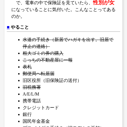
性別が女
で、電車の中で保険証を見ていたら、
になっていることに気付いた。こんなことってある
のか。
■
やること
水道の手続き（新居でハガキを出す。旧居で
停止の連絡）
粗大ゴミの券の購入
こっちの不動産屋に一報
表札
郵便局へ転居届
旧区役所（旧保険証の送付）
旧税務署
A/E/L/M
携帯電話
クレジットカード
銀行
国民年金基金