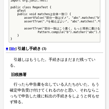
import org.junit.Test;

public class RegexTest {

    @Test

    public void matchesは全体一致() {

        assertFalse("部分一致はダメ", "abc".matches("b"));

        assertTrue(".*を補えばよい", "abc".matches(".*b.*"))
        assertTrue("部分一致はこう書く。もっと簡単に書けるのかなあ
                Pattern.compile("b").matcher("abc").find()
    }

}
■
[
life
] 引越し手続き (3)
引越しはもうした。手続きはまだまだ残ってい
る。
旧税務署
行ったら申告書を出している人たちがいた。もう
確定申告受け付けてくれるのかと思い、それならこ
っちで申告した後に転出の手続きをしようと何もせ
ず帰る。