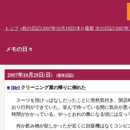
トップ
«前の日記(2007年10月18日(木))
最新
次の日記(2007年1
メモの日々
2007年10月28日(日)
[
長年日記
]
■
[
life
] クリーニング屋の帰りに倒れた
スーツを預けっぱなしだったことに突然気付き、閉店
おり行列ができていた。並んで待っている間に気分が悪
時間がかかっている。やっとおれの番になる頃には立っ
何か飲み物が欲しかったが近くに自販機はなくコンビ