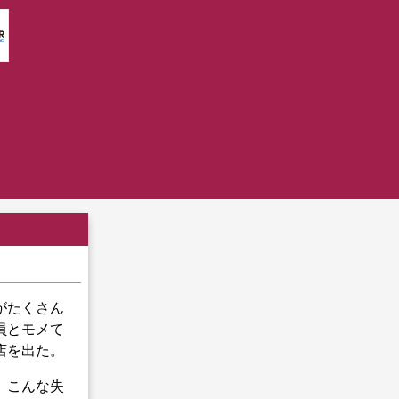
がたくさん
員とモメて
店を出た。
。こんな失