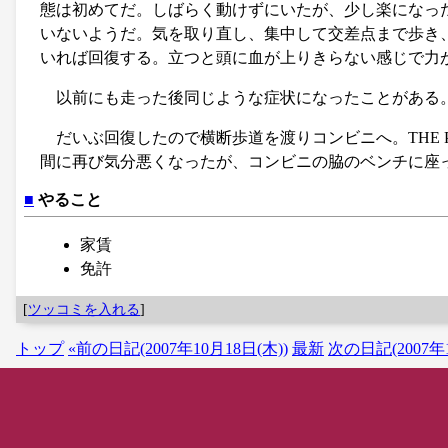
態は初めてだ。しばらく動けずにいたが、少し楽になっ
いないようだ。気を取り直し、集中して交差点まで歩き
いれば回復する。立つと頭に血が上りきらない感じで力
以前にも走った後同じような症状になったことがある
だいぶ回復したので横断歩道を渡りコンビニへ。THE P
間に再び気分悪くなったが、コンビニの脇のベンチに座
■
やること
家賃
免許
[
ツッコミを入れる
]
トップ
«前の日記(2007年10月18日(木))
最新
次の日記(2007年1