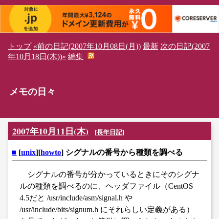
トップ
«前の日記(2007年10月08日(月))
最新
次の日記(2007
年10月18日(木))»
編集
メモの日々
2007年10月11日(木)
[
長年日記
]
■
[
unix
][
howto
] シグナルの番号から種類を調べる
シグナルの番号が分かっているときにそのシグナ
ルの種類を調べるのに、ヘッダファイル（CentOS
4.5だと /usr/include/asm/signal.h や
/usr/include/bits/signum.h にそれらしい定義がある）