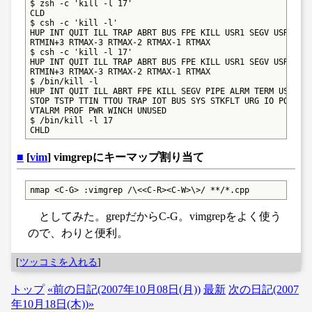
$ zsh -c 'kill -l 17'

CLD

$ csh -c 'kill -l'

HUP INT QUIT ILL TRAP ABRT BUS FPE KILL USR1 SEGV USR2 PIP
RTMIN+3 RTMAX-3 RTMAX-2 RTMAX-1 RTMAX

$ csh -c 'kill -l 17'

HUP INT QUIT ILL TRAP ABRT BUS FPE KILL USR1 SEGV USR2 PIP
RTMIN+3 RTMAX-3 RTMAX-2 RTMAX-1 RTMAX

$ /bin/kill -l

HUP INT QUIT ILL ABRT FPE KILL SEGV PIPE ALRM TERM USR1 US
STOP TSTP TTIN TTOU TRAP IOT BUS SYS STKFLT URG IO POLL CL
VTALRM PROF PWR WINCH UNUSED

$ /bin/kill -l 17

CHLD
■
[
vim
] vimgrepにキーマップ割り当て
nmap <C-G> :vimgrep /\<<C-R><C-W>\>/ **/*.cpp
としてみた。grepだからC-G。vimgrepをよく使う
ので、わりと便利。
[
ツッコミを入れる
]
トップ
«前の日記(2007年10月08日(月))
最新
次の日記(2007
年10月18日(木))»