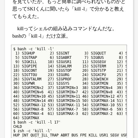
を見ていたが、もっと簡単に調べられないものかと
思ってSKIくんに聞いたら「kill -l」で分かると教え
てもらえた。
killってシェルの組み込みコマンドなんだな。
bashの「kill -l」だけ立派。
$ bash -c 'kill -l'

 1) SIGHUP       2) SIGINT       3) SIGQUIT      4) SIGILL
 5) SIGTRAP      6) SIGABRT      7) SIGBUS       8) SIGFPE
 9) SIGKILL     10) SIGUSR1     11) SIGSEGV     12) SIGUSR
13) SIGPIPE     14) SIGALRM     15) SIGTERM     17) SIGCHL
18) SIGCONT     19) SIGSTOP     20) SIGTSTP     21) SIGTTI
22) SIGTTOU     23) SIGURG      24) SIGXCPU     25) SIGXFS
26) SIGVTALRM   27) SIGPROF     28) SIGWINCH    29) SIGIO

30) SIGPWR      31) SIGSYS      34) SIGRTMIN    35) SIGRTM
36) SIGRTMIN+2  37) SIGRTMIN+3  38) SIGRTMIN+4  39) SIGRTM
40) SIGRTMIN+6  41) SIGRTMIN+7  42) SIGRTMIN+8  43) SIGRTM
44) SIGRTMIN+10 45) SIGRTMIN+11 46) SIGRTMIN+12 47) SIGRTM
48) SIGRTMIN+14 49) SIGRTMIN+15 50) SIGRTMAX-14 51) SIGRTM
52) SIGRTMAX-12 53) SIGRTMAX-11 54) SIGRTMAX-10 55) SIGRTM
56) SIGRTMAX-8  57) SIGRTMAX-7  58) SIGRTMAX-6  59) SIGRTM
60) SIGRTMAX-4  61) SIGRTMAX-3  62) SIGRTMAX-2  63) SIGRTM
64) SIGRTMAX

$ bash -c 'kill -l 17'

CHLD

$ zsh -c 'kill -l'

HUP INT QUIT ILL TRAP ABRT BUS FPE KILL USR1 SEGV USR2 PIP