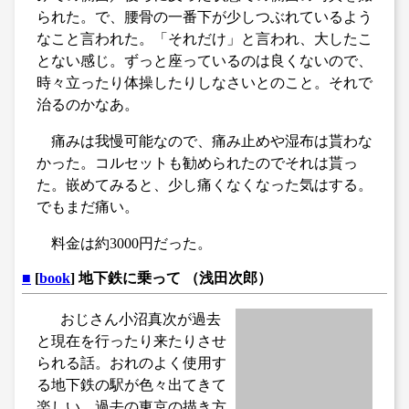
られた。で、腰骨の一番下が少しつぶれているよう
なこと言われた。「それだけ」と言われ、大したこ
とない感じ。ずっと座っているのは良くないので、
時々立ったり体操したりしなさいとのこと。それで
治るのかなあ。
痛みは我慢可能なので、痛み止めや湿布は貰わな
かった。コルセットも勧められたのでそれは貰っ
た。嵌めてみると、少し痛くなくなった気はする。
でもまだ痛い。
料金は約3000円だった。
■
[
book
] 地下鉄に乗って （浅田次郎）
おじさん小沼真次が過去
と現在を行ったり来たりさせ
られる話。おれのよく使用す
る地下鉄の駅が色々出てきて
楽しい。過去の東京の描き方