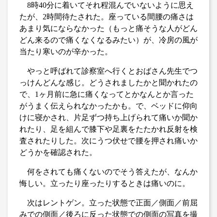
8時40分に着いてそれ程混んでいないように思え
たが、2時間待たされた。座っている間腰の痛さは
あまり気にならなかった（もっと痛そうな人がどん
どん来るので痛くなくなるみたい）が、冷房の風が
当たり寒いのが辛かった。
やっと呼ばれて診察室へ行くとおばさん先生でつ
っけんどんな感じ。どうされましたかと聞かれたの
で、1ヶ月前に急に痛くなってとかなんとか言った
がうまく伝えられなかったかも。で、ベッドに仰向
けに寝かされ、片足ずつ持ち上げられて痛いか聞か
れたり、足を組んで膝下や足裏をたたかれ反射を検
査されたりした。次にうつ伏せで腰を押され痛いか
どうかを確認された。
何をされても痛くないのでそう答えたが、なんか
悔しい。立ったり座ったりするときは痛いのに。
次はレントゲン。立った状態で正面／側面／前屈
みでの側面／後ろに反った状態での側面の写真を撮