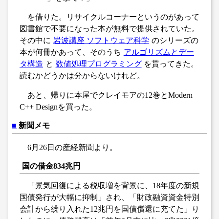
を借りた。リサイクルコーナーというのがあって
図書館で不要になった本が無料で提供されていた。
その中に
岩波講座 ソフトウェア科学
のシリーズの
本が何冊かあって、そのうち
アルゴリズムとデー
タ構造
と
数値処理プログラミング
を貰ってきた。
読むかどうかは分からないけれど。
あと、帰りに本屋でクレイモアの12巻とModern
C++ Designを買った。
■
新聞メモ
6月26日の産経新聞より。
国の借金834兆円
「景気回復による税収増を背景に、18年度の新規
国債発行が大幅に抑制」され、「財政融資資金特別
会計から繰り入れた12兆円を国債償還に充てた」り